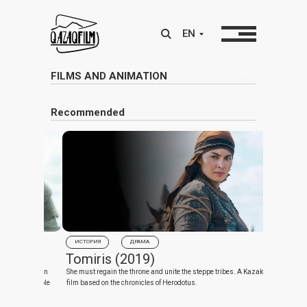
EN
FILMS AND ANIMATION
Recommended
ИСТОРИЯ
ДРАМА
ИСТОРИЯ
Tomiris (2019)
Nomad
d the main
She must regain the throne and unite the steppe tribes. A Kazakh epic
A Kazakh warr
 incredible
film based on the chronicles of Herodotus.
drama by Ser
acrifice.