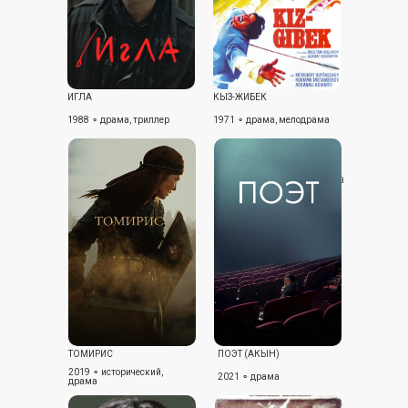
ИГЛА
КЫЗ-ЖИБЕК
1988 ⚬ драма, триллер
1971 ⚬ драма, мелодрама
2021
⚬
д
рама
null
ТОМИРИС
ПОЭТ (АКЫН)
2019 ⚬ исторический,
2021 ⚬
д
рама
драма