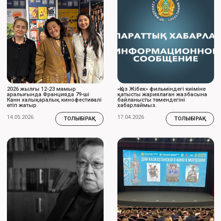
ФИЛЬМДЕР МЕН АНИМАЦИЯЛАР
трейлер қарау
Томирис
Игла
Сказ о розовом
зайце
2019 ⚬ боевик,
1988 ⚬ триллер,
2010 ⚬ драма,
исторический
драма
криминал