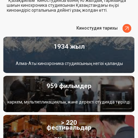
ЖАҢАЛЫҚТАР
Саранск қаласындағы Визуалды өнер орталығында
7–9 мамыр аралығында II Халықаралық әскери және
патриоттық «Естелік және Жеңіс» кинофестивалі өтті.
28.05.2026
ТОЛЫҒЫРАҚ
«Алтын адам» анимациялық
Қазақфильм қызметкерлеріне
фильмі Hiroshima Animation
Мемлекет басшысының атынан екі
Season 2026 конкурстық