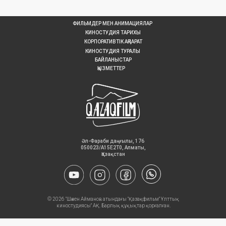
ФИЛЬМДЕР МЕН АНИМАЦИЯЛАР
КИНОСТУДИЯ ТАРИХЫ
КОРПОРАТИВТІК АҚПАРАТ
КИНОСТУДИЯ ТУРАЛЫ
БАЙЛАНЫСТАР
ҚЫЗМЕТТЕР
Әл-Фараби даңғылы, 176
050023/A15E2T0, Алматы,
Қазақстан
© 2026 "Шәкен Айманов атындағы "Қазақфильм" Ұлттық
киностудиясы" АҚ. Барлық құқықтар қорғалған.