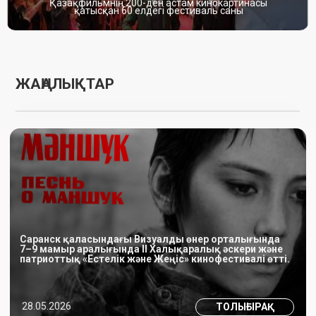
бөлмелі пәтерлер табыс етілді.
бағдарламасына іріктелді
23.05.2026
17.05.2026
ТОЛЫҒЫРАҚ
ТОЛЫҒЫРАҚ
2026 жылғы 12-23 мамыр
«Қыз Жібек» фильміндегі киіміне
аралығында Францияда 79-ші
қатысты жариялаған жазбасына
Канн халықаралық кинофестивалі
байланысты төмендегіні
өтіп жатыр.
хабарлаймыз.
14.05.2026
17.04.2026
ТОЛЫҒЫРАҚ
ТОЛЫҒЫРАҚ