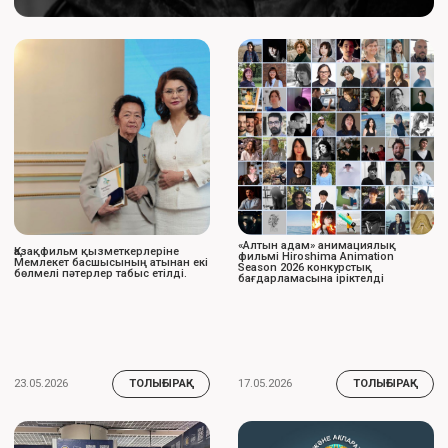
Танымал актер, режиссер Есмұхан
ҚР РФ Елшісі Д. Абаев Мордовияға
Обаев өмірден өтті
барып қайтты
16.04.2026
10.04.2026
ТОЛЫҒЫРАҚ
ТОЛЫҒЫРАҚ
ҚЫЗМЕТТЕР