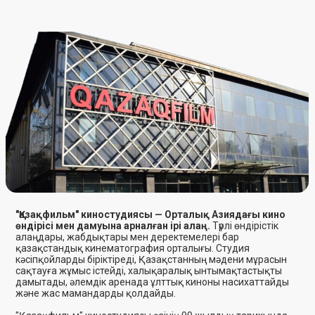
кәсіпқойларды біріктіреді, Қазақстанның мәдени мұрасын
сақтауға жұмыс істейді, халықаралық ынтымақтастықты
дамытады, әлемдік аренада ұлттық киноны насихаттайды
және жас мамандарды қолдайды.
"Қазақфильм" киностудиясы өзінің 90 жылдық тарихында
шағын кинохроника студиясынан Қазақстандағы ең ірі
киноөндіріс орталығына дейінгі ұзақ жолдан өтті.
Киностудия тарихы
1934 жыл
Алма-Аты кинохроника студиясының негізі қаланды
959 фильмдер
көркем, мультипликациялық және деректі студияда түсірілді
> 220
фестивальдар
Қазақфильмнің 200-ден астам кинокартинасы
қатысқан 60 елдегі фестиваль саны