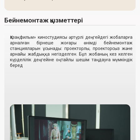
күрделілік деңгейіне оңтайлы шешім таңдауға мүмкіндік
беред
Брондау
Баға
Түсті түзету студиялары