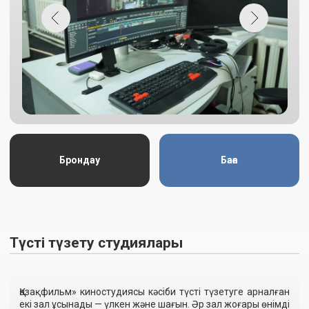
Қазақфильм» киностудиясы кәсіби түсті түзетуге арналған
екі зал ұсынады — үлкен және шағын. Әр зал жоғары өнімді
жұмыс станциясымен, арнайы түсті түзету пультімен және
екі түрлі проектормен (лазерлі және лампалы)
жабдықталған. Бұл постпродакшн кезеңіндегі кез келген
тапсырманы икемді орындауға мүмкіндік береді.
Брондау
Баға