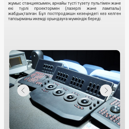
Дыбыстау студиялары
Қазақфильм» киностудиясында сөйлеу дыбыстауы бірнеше
заманауи студияларда жүзеге асырылады. Олар жоғары
өнімді жұмыс станциялары, кәсіби бағдарламалық
қамтамасыз ету, сапалы микрофондар мен
мониторлармен жабдықталған. Үлкен залдар ауқымды
жобалар үшін қолайлы болып, дыбыстың егжей-
тегжейлілігін қамтамасыз етеді, ал шағын студия әртүрлі
форматтағы дыбыстау жұмыстарын икемді жүргізуге
мүмкіндік береді. Мұндай кешенді шешімдер жиынтығы
кез келген кино жобасы үшін жоғары сапалы жазбаны
қамтамасыз етеді.