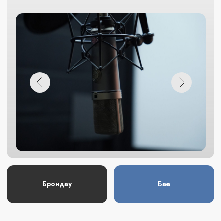
Брондау
Баға
Дыбысты монтаж бөлмесі
«Қазақфильм» киностудиясында кәсіби акустикалық
стандарттарға сай жабдықталған дыбысты монтаж
бөлмесі жұмыс істейді. Бөлме заманауи техникамен және
бағдарламалық қамтамасыз етумен жабдықталған,
сондай-ақ проектор мен үлкен экран арқылы жұмыс
істеуге мүмкіндік береді. Жоғары сапалы аудио-
интерфейстер, алдын ала күшейткіштер және акустикалық
жүйелер дыбыстың нақтылығы мен теңгерімділігін
қамтамасыз етеді, ал техникалық қолдау жобалармен
сенімді әрі ыңғайлы жұмыс істеуге жағдай жасайды.