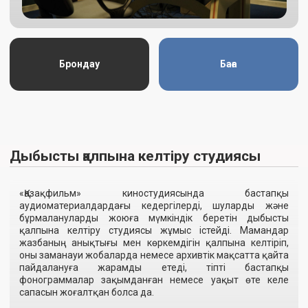
Брондау
Баға