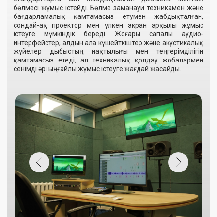
реставрациялау
«Қазақфильм» киностудиясы Орталық Азияда цифрлық
және аналогтық тасымалдаушылармен жұмыс істеудің
толық циклін қамтамасыз ететін ең ірі қызметтер кешенін
ұсынады, соның ішінде әртүрлі дәуірлердегі
кинофильмдерді цифрландыру, қалпына келтіру және
реставрациялау. Студия кино материалдарымен
постпродакшнның барлық кезеңдерінде жұмыс істеу үшін
ерекше мүмкіндіктер ұсынады, оның ішінде пленканы жуу,
өңдеу және қалпына келтіру үшін жоғары технологиялық
жабдықтармен жұмыс жасау.