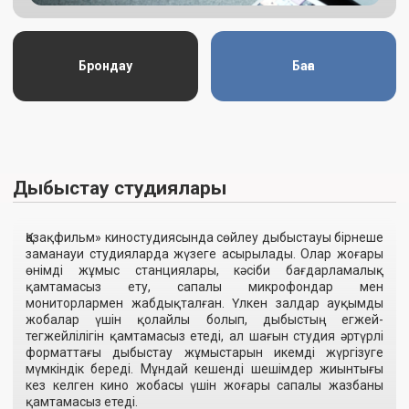
Брондау
Баға
Шу дыбыстау студиясы
«Қазақфильм» киностудиясында шу дыбыстау арнайы
жабдықталған студияда жүзеге асырылады. Мұнда кәсіби
мамандар кез келген жанрдағы киножобалар үшін
шынайы дыбыстар мен эффектілерді қайта жасайды.
Жоғары сапалы жабдықтарды, арнайы акустикалық
ортаны және бай реквизит қорын пайдалану сахнаның
атмосферасын дәл жеткізіп, дыбыстың табиғилығына қол
жеткізуге мүмкіндік береді.