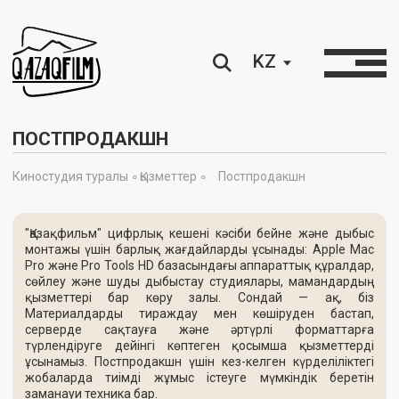
KZ
ПОСТПРОДАКШН
Киностудия туралы ∘
Қызметтер ∘
Постпродакшн
"Қазақфильм" цифрлық кешені кәсіби бейне және дыбыс
монтажы үшін барлық жағдайларды ұсынады: Apple Mac
Pro және Pro Tools HD базасындағы аппараттық құралдар,
сөйлеу және шуды дыбыстау студиялары, мамандардың
қызметтері бар көру залы. Сондай — ақ, біз
Материалдарды тираждау мен көшіруден бастап,
серверде сақтауға және әртүрлі форматтарға
түрлендіруге дейінгі көптеген қосымша қызметтерді
ұсынамыз. Постпродакшн үшін кез-келген күрделіліктегі
жобаларда тиімді жұмыс істеуге мүмкіндік беретін
заманауи техника бар.
Бейнемонтаж қызметтері
Қазақфильм» киностудиясы әртүрлі деңгейдегі жобаларға
арналған бірнеше жоғары өнімді бейнемонтаж
станцияларын ұсынады: проекторлы, проекторсыз және
арнайы жабдыққа негізделген. Бұл жобаның кез келген