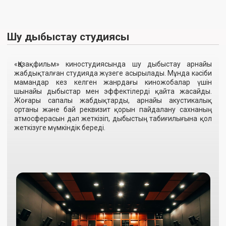
Брондау
Баға
Дыбысты қалпына келтіру студиясы
«Қазақфильм» киностудиясында бастапқы
аудиоматериалдардағы кедергілерді, шуларды және
бұрмалануларды жоюға мүмкіндік беретін дыбысты
қалпына келтіру студиясы жұмыс істейді. Мамандар
жазбаның анықтығы мен көркемдігін қалпына келтіріп,