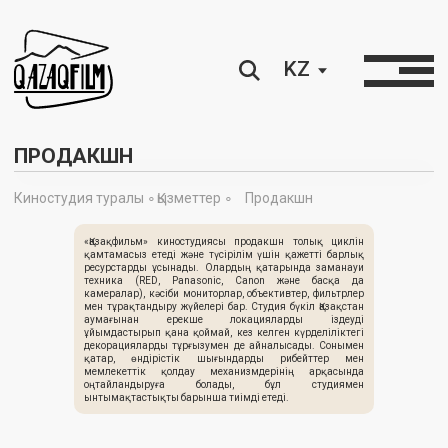
KZ
ПРОДАКШН
Киностудия туралы ∘
Қызметтер ∘
Продакшн
«Қазақфильм» киностудиясы продакшн толық циклін
қамтамасыз етеді және түсірілім үшін қажетті барлық
ресурстарды ұсынады. Олардың қатарында заманауи
техника (RED, Panasonic, Canon және басқа да
камералар), кәсіби мониторлар, объективтер, фильтрлер
мен тұрақтандыру жүйелері бар. Студия бүкіл Қазақстан
аумағынан ерекше локацияларды іздеуді
ұйымдастырып қана қоймай, кез келген күрделіліктегі
декорацияларды тұрғызумен де айналысады. Сонымен
Түсірілімдерді
Түсірілімдерді
Түсірілімдерді
Түсірілімдерді
қатар, өндірістік шығындарды рибейттер мен
Рибейттер
Рибейттер
Рибейттер
Рибейттер
Түсірілімдерді ұйымдастыру
Рибейттер
ұйымдастыру
ұйымдастыру
ұйымдастыру
ұйымдастыру
мемлекеттік қолдау механизмдерінің арқасында
оңтайландыруға болады, бұл студиямен
Локация таңдау
Локация таңдау
ынтымақтастықты барынша тиімді етеді.
Локация таңдау
Локация таңдау
Мамандар қызметтері
Мамандар қызметтері
Мамандар қызметтері
Мамандар қызметтері
Мамандар қызметтері
Локация таңдау қызметтері
қызметтері
қызметтері
қызметтері
қызметтері