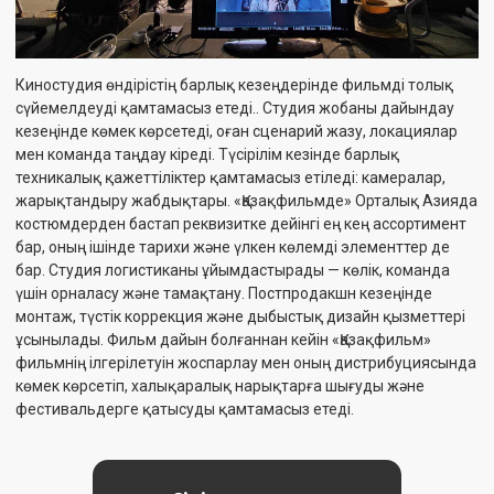
фестивальдерге қатысуды қамтамасыз етеді.
Өтініш қалдыру