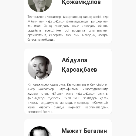
Қожамқұлов
Театр және кино актері, Қазақстанның халық әртісі. «Қыз
Жібек» пен «Қараш-Қараш» фильмдеріндегі рөлдерімен
танымал. Оның сахнадағы және кинодағы ойыны
әрдайым тереңдігімен әрі эмоцияға толылығымен
ерекшеленіп, көрермен мен сыншылардың жоғары
бағасына ие болды.
Абдулла
Қарсақбаев
Кинорежиссер, сценарист, Қазақстанның еңбек сіңірген
өнер қайраткері. «Қазақфильм» киностудиясында
жұмыс істеп, «Қайрат» және «Қараш-Қараш» сияқты
фильмдерді түсірген. 1970–1980 жылдары қазақ
киносының дамуына маңызды үлес қосқан «Көмекші»
және «Қайрат» сынды көрнекті картиналардың
режиссері болған.
Мәжит Бегалин