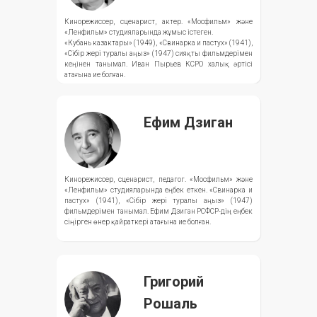
Кинорежиссер, сценарист, актер. «Мосфильм» және
«Ленфильм» студияларында жұмыс істеген.
«Кубань казактары» (1949), «Свинарка и пастух» (1941),
«Сібір жері туралы аңыз» (1947) сияқты фильмдерімен
кеңінен танымал. Иван Пырьев КСРО халық әртісі
атағына ие болған.
Ефим Дзиган
Кинорежиссер, сценарист, педагог. «Мосфильм» және
«Ленфильм» студияларында еңбек еткен. «Свинарка и
пастух» (1941), «Сібір жері туралы аңыз» (1947)
фильмдерімен танымал. Ефим Дзиган РСФСР-дің еңбек
сіңірген өнер қайраткері атағына ие болған.
Григорий
Рошаль