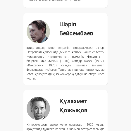
Шәріп
Бейсембаев
Қазақстандық және кеңестік кинорежиссер, актер.
Петропавл қаласында дүниеге келген, Ташкент театр-
көркемөнер институтының актерлік факультетін
бітірген. «Қыз Жібек» (1970), «Алдар Көсе» (1972),
«Көксерек» (1973) сияқты кеңінен танымал
фильмдерді түсірген. Театр мен кинода қатар жұмыс
істеп, қазақстандық киноөнердің дамуына елеулі үлес
қосты.
Құлахмет
Қожықов
Кинорежиссер, актер және сценарист. 1930 жылы
Қазақстанда дүниеге келген. Кино мен театр саласында