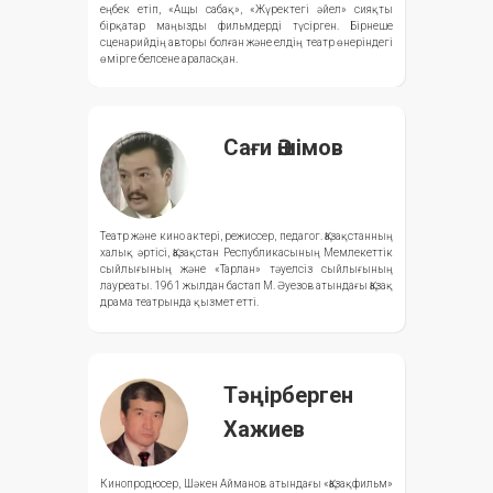
еңбек етіп, «Ащы сабақ», «Жүректегі әйел» сияқты
бірқатар маңызды фильмдерді түсірген. Бірнеше
сценарийдің авторы болған және елдің театр өнеріндегі
өмірге белсене араласқан.
Сағи Әшімов
Театр және кино актері, режиссер, педагог. Қазақстанның
халық әртісі, Қазақстан Республикасының Мемлекеттік
сыйлығының және «Тарлан» тәуелсіз сыйлығының
лауреаты. 1961 жылдан бастап М. Әуезов атындағы Қазақ
драма театрында қызмет етті.
Тәңірберген
Хажиев
Кинопродюсер, Шәкен Айманов атындағы «Қазақфильм»