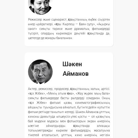
Режиссер және сценарист, Қазақстанның еңбек сіңірген
өнер қайраткері. «Қозы Көрпеш — Баян сұлу», «Ақырғы
сағат» сияқты тарихи және драмалық фильмдерді
түсіріп, олардың көркемдік деңгейі Қазақстанда да,
шетелде де жоғары бағаланған.
Шәкен
Айманов
Актер, режиссер, продюсер, Қазақстанның халық әртісі.
«Қыз Жібек», «Менің атым Қожа», «Жау жүрек мың бала»
сияқты фильмдерде басты рөлдерді сомдаған. Оның
«Қыз Жібек» фильмі қазақ кинематографиясының
айшықты туындысына айналып, бүгінге дейін культтік
фильм ретінде танылып келеді. Шәкен Айманов ұлттық
киноны дамытуда өлшеусіз үлес қосты — ол қазақтың
бай мәдени мұрасы мен фольклорын экран өнерінің
өзегіне айналдырды. Қазақстанда алғашқы
толықметражды көркем фильмдердің жасалуына
тікелей атсалысып, ұлттық кино өнерінің негізін