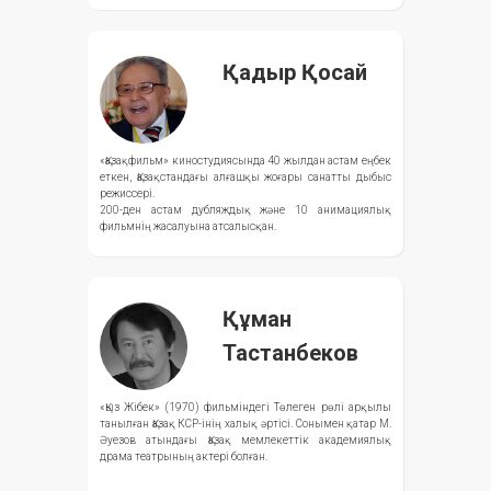
Қадыр Қосай
«Қазақфильм» киностудиясында 40 жылдан астам еңбек
еткен, Қазақстандағы алғашқы жоғары санатты дыбыс
режиссері.
200-ден астам дубляждық және 10 анимациялық
фильмнің жасалуына атсалысқан.
Құман
Тастанбеков
«Қыз Жібек» (1970) фильміндегі Төлеген рөлі арқылы
танылған Қазақ КСР-інің халық әртісі. Сонымен қатар М.
Әуезов атындағы Қазақ мемлекеттік академиялық
драма театрының актері болған.