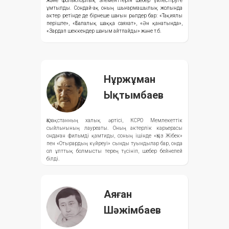
және фольклорлық элементтерін шебер үйлестіруге
ұмтылды. Сондай-ақ оның шығармашылық жолында
актер ретінде де бірнеше шағын рөлдер бар: «Тақиялы
періште», «Балалық шаққа саяхат», «Ән қанатында»,
«Зардап шеккендер шағым айтпайды» және т.б.
Нұржұман
Ықтымбаев
Қазақстанның халық әртісі, КСРО Мемлекеттік
сыйлығының лауреаты. Оның актерлік карьерасы
ондаған фильмді қамтиды, соның ішінде «Қыз Жібек»
пен «Отырардың күйреуі» сынды туындылар бар, онда
ол ұлттық болмысты терең түсініп, шебер бейнелей
білді.
Аяған
Шәжімбаев