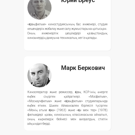
«Қазақфильм» киностудиясының бас инженері, студия
кешендерін жобалау және салу жұмыстарына қатысқан.
Оның инженерлік шешімдері қазақстандық
киноөнердің дамуына техникалық негіз қалады.
Марк Беркович
Кинооператор және режиссер, Қазақ КСР-інің өнерге
еңбек сіңірген қайраткері. «Мосфильм»,
«Моснаучфильм» және «Қазақфильм» студияларында
еңбек еткен. Шәкен Аймановпен бірлесіп түсірген
«Менің атым Қожа» (1963) және «Қан мен тер» (1978)
фильмдері қазақ киносының классикасына айналып,
оның көркемдік бейнесі мен визуалдық стилін
айқындап берді.