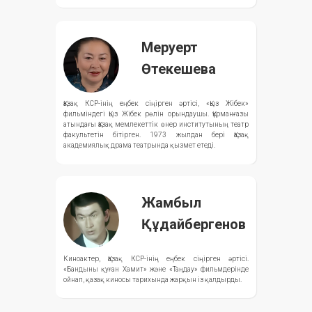
Меруерт
Өтекешева
Қазақ КСР-інің еңбек сіңірген әртісі, «Қыз Жібек»
фильміндегі Қыз Жібек рөлін орындаушы. Құрманғазы
атындағы Қазақ мемлекеттік өнер институтының театр
факультетін бітірген. 1973 жылдан бері Қазақ
академиялық драма театрында қызмет етеді.
Жамбыл
Құдайбергенов
Киноактер, Қазақ КСР-інің еңбек сіңірген әртісі.
«Бандыны қуған Хамит» және «Таңдау» фильмдерінде
ойнап, қазақ киносы тарихында жарқын із қалдырды.