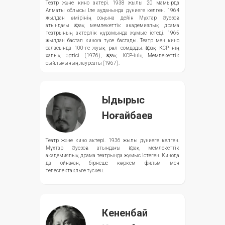
Театр және кино актері. 1938 жылы 20 мамырда
Алматы облысы Іле ауданында дүниеге келген. 1964
жылдан өмірінің соңына дейін Мұхтар Әуезов
атындағы Қазақ мемлекеттік академиялық драма
театрының актерлік құрамында жұмыс істеді. 1965
жылдан бастап киноға түсе бастады. Театр мен кино
саласында 100-ге жуық рөл сомдады. Қазақ КСР-інің
халық әртісі (1976), Қазақ КСР-інің Мемлекеттік
сыйлығының лауреаты (1967).
Ыдырыс
Ноғайбаев
Театр және кино актері. 1936 жылы дүниеге келген.
Мұхтар Әуезов атындағы Қазақ мемлекеттік
академиялық драма театрында жұмыс істеген. Кинода
да ойнаған, бірнеше көркем фильм мен
телеспектакльге түскен.
Кененбай