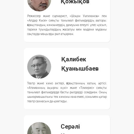
Қожықов
Режиссер және сценарист, «Шоқан Уәлиханов» пен
«Алдар Көсе» сияқты танымал фильмдердің авторы.
Қазақстандық киноөнердің дамуына елеулі үлес қосып,
тарихи туындылардың жасалуы мен мәдени мұраны
сақтауда маңызды рөл атқарған.
Қалибек
Қуанышбаев
Театр және кино актері, Қазақстанның халық әртісі.
«Атаманның ақырғы күні» және «Томирис» сияқты
танымал фильмдерде басты рөлдерді сомдаған. Оның
шығармашылығы тек киноны ғана емес, сонымен қатар
театр сахнасын да қамтиды.
Серәлі