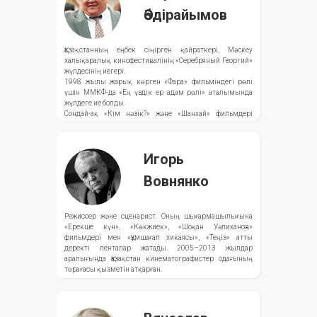
Әбдірайымов
Қазақстанның еңбек сіңірген қайраткері, Мәскеу
халықаралық кинофестивалінің «Серебряный Георгий»
жүлдесінің иегері.
1998 жылы жарық көрген «Фара» фильміндегі рөлі
үшін ММКФ-да «Ең үздік ер адам рөлі» аталымында
жүлдеге ие болды.
Сондай-ақ «Кім нәзік?» және «Шанхай» фильмдері
арқылы да көрерменге кеңінен танымал.
Игорь
Вовнянко
Режиссер және сценарист. Оның шығармашылығына
«Ерекше күн», «Көкжиек», «Шоқан Уәлиханов»
фильмдері мен «Құмшағал хикаясы», «Теңіз» атты
деректі ленталар жатады. 2005–2013 жылдар
аралығында Қазақстан кинематографистер одағының
төрағасы қызметін атқарған.