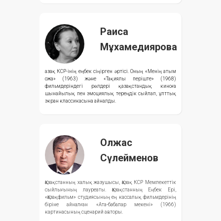
Раиса
Мұхамедиярова
Қазақ КСР-інің еңбек сіңірген әртісі. Оның «Менің атым
Қожа» (1963) және «Тақиялы періште» (1968)
фильмдеріндегі рөлдері қазақстандық киноға
шынайылық пен эмоциялық тереңдік сыйлап, ұлттық
экран классикасына айналды.
Олжас
Сүлейменов
Қазақстанның халық жазушысы, Қазақ КСР Мемлекеттік
сыйлығының лауреаты. Қазақстанның Еңбек Ері,
«Қазақфильм» студиясының ең кассалық фильмдерінің
біріне айналған «Ата-бабалар мекені» (1966)
картинасының сценарий авторы.