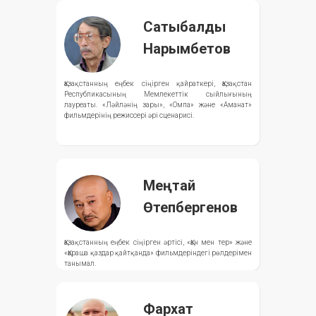
Сатыбалды
Нарымбетов
Қазақстанның еңбек сіңірген қайраткері, Қазақстан
Республикасының Мемлекеттік сыйлығының
лауреаты. «Ләйләнің зары», «Омпа» және «Аманат»
фильмдерінің режиссері әрі сценарисі.
Меңтай
Өтепбергенов
Қазақстанның еңбек сіңірген әртісі, «Қан мен тер» және
«Қараша қаздар қайтқанда» фильмдеріндегі рөлдерімен
танымал.
Фархат