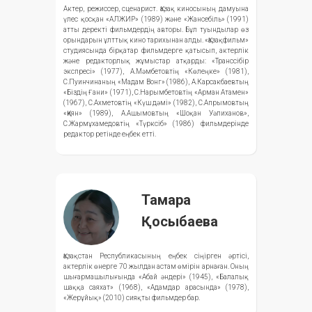
Актер, режиссер, сценарист. Қазақ киносының дамуына
үлес қосқан «АЛЖИР» (1989) және «Жансебiль» (1991)
атты деректі фильмдердің авторы. Бұл туындылар өз
орындарын ұлттық кино тарихынан алды. «Қазақфильм»
студиясында бірқатар фильмдерге қатысып, актерлік
және редакторлық жұмыстар атқарды: «Транссібір
экспресі» (1977), А.Мәмбетовтің «Көлеңке» (1981),
С.Пуинчинаның «Мадам Вонг» (1986), А.Карсакбаевтың
«Біздің Ғани» (1971), С.Нарымбетовтің «Арман Атамен»
(1967), С.Ахметовтің «Күш дәмі» (1982), С.Апрымовтың
«Қиян» (1989), А.Ашымовтың «Шоқан Уәлиханов»,
С.Жармұхамедовтің «Түрксіб» (1986) фильмдерінде
редактор ретінде еңбек етті.
Тамара
Қосыбаева
Қазақстан Республикасының еңбек сіңірген әртісі,
актерлік өнерге 70 жылдан астам өмірін арнаған. Оның
шығармашылығында «Абай әндері» (1945), «Балалық
шаққа саяхат» (1968), «Адамдар арасында» (1978),
«Жерұйық» (2010) сияқты фильмдер бар.