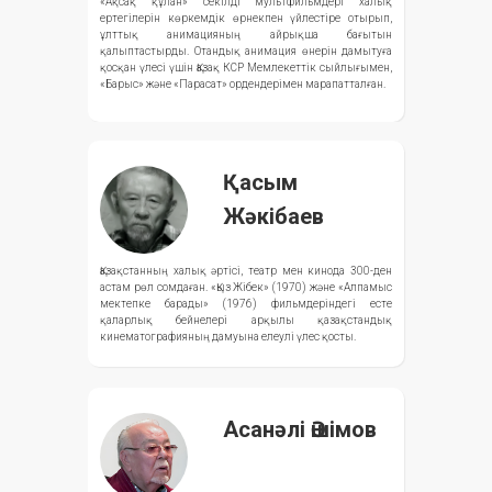
«Ақсақ құлан» секілді мультфильмдері халық
ертегілерін көркемдік өрнекпен үйлестіре отырып,
ұлттық анимацияның айрықша бағытын
қалыптастырды. Отандық анимация өнерін дамытуға
қосқан үлесі үшін Қазақ КСР Мемлекеттік сыйлығымен,
«Барыс» және «Парасат» ордендерімен марапатталған.
Қасым
Жәкібаев
Қазақстанның халық әртісі, театр мен кинода 300-ден
астам рөл сомдаған. «Қыз Жібек» (1970) және «Алпамыс
мектепке барады» (1976) фильмдеріндегі есте
қаларлық бейнелері арқылы қазақстандық
кинематографияның дамуына елеулі үлес қосты.
Асанәлі Әшімов