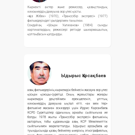
Көрнекті актер және режиссер, қазақстандық
киноөнердің дамуына зор үлес қосты.
«Қыз Жібек» (1970), «Транссібір экспресі» (1977)
фильмдеріндегі рөлдерімен танылған.
Сондай-ақ «Шоқан Уәлиханов» (1984) сынды
картиналардың режиссері ретінде шығармашылық
қолтаңбасын қалдырды.
Ыдырыс Қарсақбаев
Қазақ фильмдерінің көркемдік бейнесін жасауға зор үлес
қосқан қоюшы-суретші. Оның жұмыстары жоғары
көркемдік деңгейімен ерекшеленіп, ұлттық
киноөнердің дамуына ықпал етті. «Қан мен тер»
фильміне жасаған эскиздері үшін Идрис Карсакбаев
КСРО Суретшілер одағының арнайы сыйлығына ие
болды. 1978 жылы «Транссібір экспресі» фильмінің
авторлық тобы құрамында Қазақ КСР Мемлекеттік
сыйлығымен марапатталды. Ыдырыс Қарсақбаев әр
туындысында қазақ бейнелеу өнерінің этнографиялық