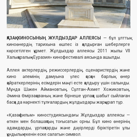
Халықаралық «Еуразия» кинофестивалі аясында ашылды.
Аллея актерлердің, режиссерлердің, сценаристердің және
кино әлемінің дамуына үлес қосқан барлық өнер
қайраткерлерінің есімдерін мәңгі есте қалдыру үшін салынды.
Мұнда Шәкен Аймановтың, Сұлтан-Ахмет Хожиковтың,
Әмина Өмірзақованың және бірнеше ұрпаққа шабыт сыйлаған
басқа да көрнекті тұлғалардың жұлдыздары жарқырап тұр.
«Қазақфильм» киностудиясындағы Жұлдыздар аллеясы —
өткен мен болашақтың тоғысатын орны. Бұл кино өнерінің
адамдарды, ұрпақтарды және дәуірлерді біріктіретін ұлы
құндылық екенін еске салатын символ.