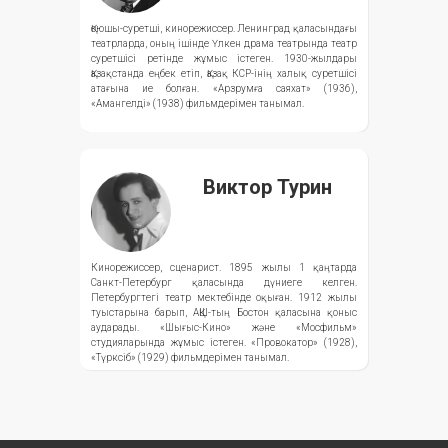
Қоюшы-суретші, кинорежиссер. Ленинград қаласындағы
театрларда, оның ішінде Үлкен драма театрында театр
суретшісі ретінде жұмыс істеген. 1930-жылдары
Қазақстанда еңбек етіп, Қазақ КСР-інің халық суретшісі
атағына ие болған. «Арзрумға саяхат» (1936),
«Амангелді» (1938) фильмдерімен танымал.
Виктор Турин
Кинорежиссер, сценарист. 1895 жылы 1 қаңтарда
Санкт-Петербург қаласында дүниеге келген.
Петербургтегі театр мектебінде оқыған. 1912 жылы
туыстарына барып, АҚШ-тың Бостон қаласына қоныс
аударады. «Шығыс-Кино» және «Мосфильм»
студияларында жұмыс істеген. «Провокатор» (1928),
«Түрксіб» (1929) фильмдерімен танымал.