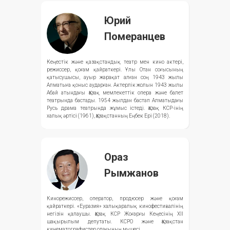
Юрий
Померанцев
Кеңестік және қазақстандық театр мен кино актері,
режиссер, қоғам қайраткері. Ұлы Отан соғысының
қатысушысы, ауыр жарақат алған соң 1943 жылы
Алматыға қоныс аударған. Актерлік жолын 1943 жылы
Абай атындағы Қазақ мемлекеттік опера және балет
театрында бастады. 1954 жылдан бастап Алматыдағы
Русь драма театрында жұмыс істеді. Қазақ КСР-інің
халық әртісі (1961), Қазақстанның Еңбек Ері (2018).
Ораз
Рымжанов
Кинорежиссер, оператор, продюсер және қоғам
қайраткері. «Еуразия» халықаралық кинофестивалінің
негізін қалаушы. Қазақ КСР Жоғарғы Кеңесінің XII
шақырылым депутаты. КСРО және Қазақстан
кинематографистер одағының мүшесі.