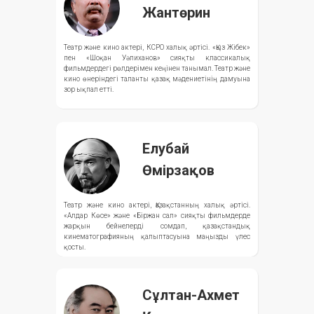
Жантөрин
Театр және кино актері, КСРО халық әртісі. «Қыз Жібек»
пен «Шоқан Уәлиханов» сияқты классикалық
фильмдердегі рөлдерімен кеңінен танымал. Театр және
кино өнеріндегі таланты қазақ мәдениетінің дамуына
зор ықпал етті.
Елубай
Өмірзақов
Театр және кино актері, Қазақстанның халық әртісі.
«Алдар Көсе» және «Біржан сал» сияқты фильмдерде
жарқын бейнелерді сомдап, қазақстандық
кинематографияның қалыптасуына маңызды үлес
қосты.
Сұлтан-Ахмет