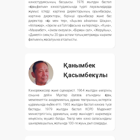
киностудиясының басшысы. 1976 жылдан бастап
«Қазақфильм» киностудиясында түрлі лауазымдарда
жұмыс істеді: картина директорының орынбасары,
картина директоры, бірінші орынбасар және бас
директор. «Қан мен тер», «Аңызға айналған Шоқан»,
«Аллажар», «Әркім өз Голгофасына көтеріледі», «Күна»,
«Махамбет», «Әкем екеуміз», «Біржан сал», «Жерұйық»,
«Дәмелі» сияқты 20-дан астам толықметражды көркем
фильмнің жасалуына атсалысты.
Қанымбек
Қасымбекұлы
Кинорежиссер және сценарист. 1964 жылдан өмірінің
соңына дейін Мұхтар Әуезов атындағы Қазақ
мемлекеттік академиялық драма театрының актерлік
құрамында еңбек етті. 1965 жылдан бастап киноға түсе
бастады. 1979 жылдан бастап КСРО Мәдениет
министрлігінің драмалық өнер жөніндегі көркемдік
кеңесінің мүшесі болды. Театр мен кино саласындағы
шығармашылық жолында 100-ге жуық рөл сомдады.