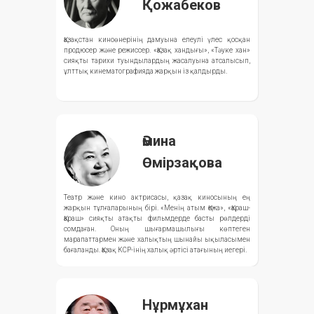
Қожабеков
Қазақстан киноөнерінің дамуына елеулі үлес қосқан
продюсер және режиссер. «Қазақ хандығы», «Тәуке хан»
сияқты тарихи туындылардың жасалуына атсалысып,
ұлттық кинематографияда жарқын із қалдырды.
Әмина
Өмірзақова
Театр және кино актрисасы, қазақ киносының ең
жарқын тұлғаларының бірі. «Менің атым Қожа», «Қараш-
Қараш» сияқты атақты фильмдерде басты рөлдерді
сомдаған. Оның шығармашылығы көптеген
марапаттармен және халықтың шынайы ықыласымен
бағаланды. Қазақ КСР-інің халық әртісі атағының иегері.
Нұрмұхан