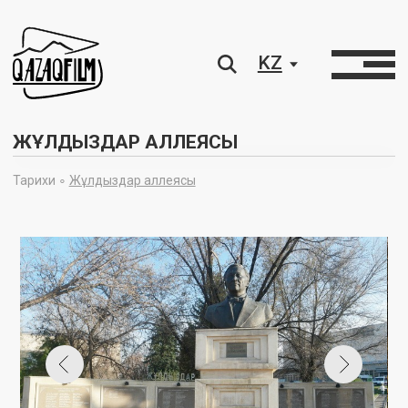
KZ
ЖҰЛДЫЗДАР АЛЛЕЯСЫ
Тарихи ∘
Жұлдыздар аллеясы
ҚАЗАҚ КИНОСЫНЫҢ ЖҰЛДЫЗДАР АЛЛЕЯСЫ
— бұл ұлттық
киноөнердің тарихына өшпес із қалдырған шеберлерге
көрсетілген құрмет. Жұлдыздар аллеясы 2011 жылы VII