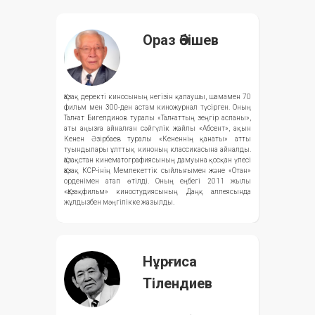
Ораз Әбішев
Қазақ деректі киносының негізін қалаушы, шамамен 70
фильм мен 300-ден астам киножурнал түсірген. Оның
Талғат Бигелдинов туралы «Талғаттың зеңгір аспаны»,
аты аңызға айналған сәйгүлік жайлы «Абсент», ақын
Кенен Әзірбаев туралы «Кененнің қанаты» атты
туындылары ұлттық киноның классикасына айналды.
Қазақстан кинематографиясының дамуына қосқан үлесі
Қазақ КСР-інің Мемлекеттік сыйлығымен және «Отан»
орденімен атап өтілді. Оның еңбегі 2011 жылы
«Қазақфильм» киностудиясының Даңқ аллеясында
жұлдызбен мәңгілікке жазылды.
Нұрғиса
Тілендиев