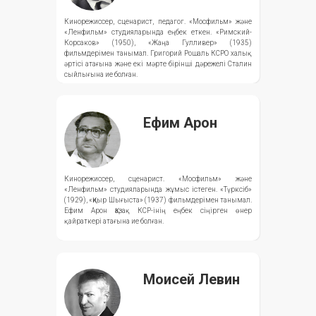
Кинорежиссер, сценарист, педагог. «Мосфильм» және
«Ленфильм» студияларында еңбек еткен. «Римский-
Корсаков» (1950), «Жаңа Гулливер» (1935)
фильмдерімен танымал. Григорий Рошаль КСРО халық
әртісі атағына және екі мәрте бірінші дәрежелі Сталин
сыйлығына ие болған.
Ефим Арон
Кинорежиссер, сценарист. «Мосфильм» және
«Ленфильм» студияларында жұмыс істеген. «Түрксіб»
(1929), «Қиыр Шығыста» (1937) фильмдерімен танымал.
Ефим Арон Қазақ КСР-інің еңбек сіңірген өнер
қайраткері атағына ие болған.
Моисей Левин