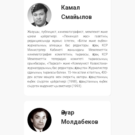
Камал
Смайылов
Жазушы, публицист, кинематографист, мемлекет және
қоғам қайраткері. «Лениншіл жас» газетінің
редакциясында жұмыс істеген, «Білім және еңбек»
журналының алғашқы бас редакторы. Қазақ КСР
Министрлер Кабинеті жанындағы Мемлекеттік
кинематография комитетінің төрағасы, Қазақ КСР
Мемлекеттік телерадио комитеті төрағасының
орынбасары, «Парасат» және «Коммунист Казахстана»
журналдарының бас редакторы, Қазақстан Журналистер
одағының төрағасы болған. 15-тен астам кітаптың, 400-
ден астам мақала мен очерктің авторы. Қазақстанның
еңбек сіңірген қайраткері (1998), Қазақстанның еңбек
сіңірген мәдениет қызметкері (1993).
Әнуар
Молдабеков