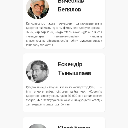
Вячеслав
Белялов
Кинооператор және режиссер, шығармашылығын
Қазақстан табиғаты туралы фильмдер түсіруге арнаған.
Оның «Қар барысы», «Бүркіттер» және «Құлан» сияқты
туындылары ғылыми-көпшілік киноның
классикасына айналып, елдің табиғи мұрасын сақтау
ісіне зор үлес қосты.
Ескендір
Тынышпаев
Қазақтан шыққан тұңғыш кәсіби кинооператор, Қазақ КСР-
інің өнерге еңбек сіңірген қайраткері. «Советтік
Қазақстан» киножурналы үшін 10 000-нан астам сюжет
түсіріп, «Біз Жетісуданбыз» және «Оның уақыты келеді»
фильмдерінің операторы болған.
Юрий Бреус