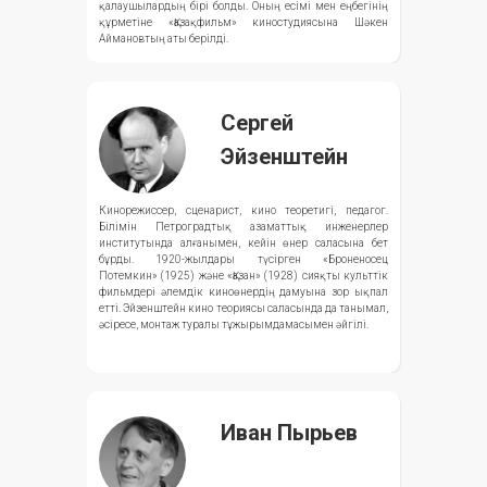
қалаушылардың бірі болды. Оның есімі мен еңбегінің
құрметіне «Қазақфильм» киностудиясына Шәкен
Аймановтың аты берілді.
Сергей
Эйзенштейн
Кинорежиссер, сценарист, кино теоретигі, педагог.
Білімін Петроградтық азаматтық инженерлер
институтында алғанымен, кейін өнер саласына бет
бұрды. 1920-жылдары түсірген «Броненосец
Потемкин» (1925) және «Қазан» (1928) сияқты культтік
фильмдері әлемдік киноөнердің дамуына зор ықпал
етті. Эйзенштейн кино теориясы саласында да танымал,
әсіресе, монтаж туралы тұжырымдамасымен әйгілі.
Иван Пырьев