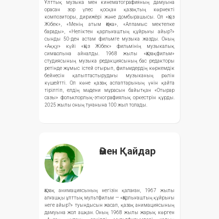
Ұлттық музыка мен кинематографияның дамуына
орасан зор үлес қосқан қазақтың көрнекті
композиторы, дирижёрі және домбырашысы. Ол «Қыз
Жібек», «Менің атым Қожа», «Алпамыс мектепке
барады», «Неліктен қарлығаштың құйрығы айыр?»
сынды 50-ден астам фильмге музыка жазды. Оның
«Аққу» күйі «Қыз Жібек» фильмінің музыкалық
символына айналды. 1968 жылы «Қазақфильм»
студиясының музыка редакциясының бас редакторы
ретінде жұмыс істей отырып, фильмдердің көркемдік
бейнесін қалыптастырудағы музыканың рөлін
күшейтті. Ол көне қазақ аспаптарының үнін қайта
тірілтіп, елдің мәдени мұрасын байытқан «Отырар
сазы» фольклорлық-этнографиялық оркестрін құрды.
2025 жылы оның туғанына 100 жыл толады.
Әмен Қайдар
Қазақ анимациясының негізін қалаған, 1967 жылы
алғашқы ұлттық мультфильм — «Қарлығаштың құйрығы
неге айыр?» туындысын жасап, қазақ анимациясының
дамуына жол ашқан. Оның 1968 жылы жарық көрген