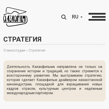
RU
СТРАТЕГИЯ
О киностудии ∘
Стратегия
Деятельность Казахфильма направлена не только на
сохранение истории и традиций, но также стремится к
всестороннему развитию. Мы выстраиваем стратегию,
которая сделает Казахфильм драйвером казахстанской
киноиндустрии, площадкой для взращивания новых
кадров отрасли, культурным центром и надёжным
международным партнёром.
Миссия
Создание высококачественных фильмов, отражающих
культурное наследие и современные реалии Казахстана,
развитие национального кинематографа и укрепление его
позиций на международной арене через инновации,
повышение профессионализма и культурный диалог.