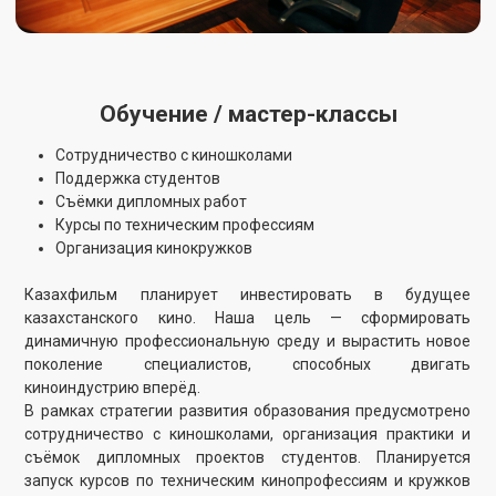
Развлечения
Создание культурно-развлекательной зоны
Фестивали, ярмарки, мероприятия
Мерч, сувениры, тематическая продукция
Коллаборации с другими сферами культуры
Казахфильм планирует превратить территорию студии в
открытое культурно-развлекательное пространство. В
проекте — создание музейного комплекса, летнего
кинотеатра, фотозон, семейного кафе и киногорода.
Планируется проведение ярмарок, премьер, мастер-
классов и фестивалей. Также запланирован выпуск
тематического мерча и сувениров.