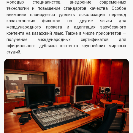
Продвижение контента
Создание собственной дистрибьюторской компании
Партнёрство со стримингами
Digital-продвижение
Кросс-маркетинг
Для продвижения казахстанского кино Казахфильм
планирует создать собственную дистрибьюторскую
компанию, а также выстроить системное сотрудничество со
стриминговыми платформами. В стратегии развития —
усиление digital-присутствия, участие в кросс-
маркетинговых кампаниях и внедрение современных
подходов к продвижению и маркетингу. Цель — сделать
фильмы Казахфильма доступными и узнаваемыми как в
Казахстане, так и на международной арене.