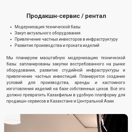
молодых специалистов, внедрение современных
технологий и повышение стандартов качества. Особое
внимание планируется уделить локализации: перевод
казахстанских фильмов на другие языки для
международного проката и адаптация зарубежного
контента на казахский язык. Также в числе приоритетов —
получение международных сертификатов для
официального дубляжа контента крупнейших мировых
студий.
Обучение / мастер-классы
Сотрудничество с киношколами
Поддержка студентов