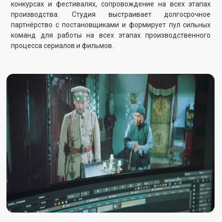
условий для производства, аренды и кастомного
изготовления изделий на базе собственных цехов. Всё это
должно превратить Казахфильм в удобную платформу для
продакшн-сервисов в Казахстане и Центральной Азии.
Дубляж
Обучение специалистов
Локализация контента
Получение международных сертификатов для дубляжа
Казахфильм планирует развивать направление
профессионального дубляжа. В планах — обучение