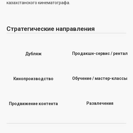
Кинопроизводство
Поддержка независимых авторов и продюсеров
Создание сценарных лабораторий
Долгосрочное партнёрство с режиссёрами и
постановщиками
Социальные и имиджевые проекты с
государственными структурами
Международные копродукции
Казахфильм переосмысляет подход к производству кино —
от некоммерческой поддержки талантливых авторов до
монетизации контента. Наша цель — создать открытую,
профессиональную и устойчивую экосистему, где
развиваются независимые проекты, рождаются
копродукции, раскрываются новые таланты, а их картины –
получают признание и достигают финансового успеха.
Казахфильм запускает систему поддержки независимых
авторов и продюсеров. В планах — создание сценарных
лабораторий, участие анимационных и кино-проектов в
конкурсах и фестивалях, сопровождение на всех этапах
производства. Студия выстраивает долгосрочное
партнёрство с постановщиками и формирует пул сильных
команд для работы на всех этапах производственного