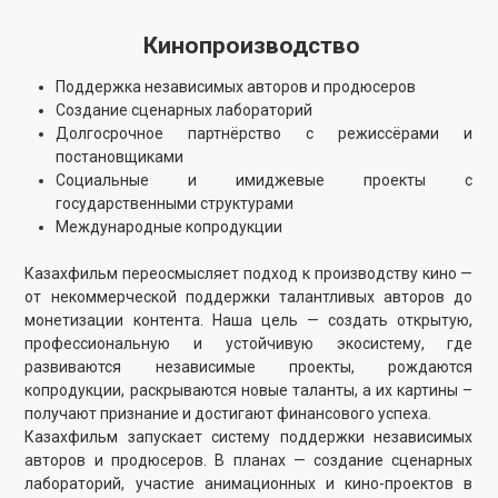
процесса сериалов и фильмов.
Продакшн-сервис / рентал
Модернизация технической базы
Закуп актуального оборудования
Привлечение частных инвесторов в инфраструктуру
Развитие производства и проката изделий
Мы планируем масштабную модернизацию технической
базы: запланированы закупки востребованного на рынке
оборудования, развитие студийной инфраструктуры и
привлечение частных инвестиций. Планируется создание