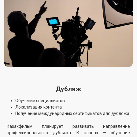
Съёмки дипломных работ
Курсы по техническим профессиям
Организация кинокружков
Казахфильм планирует инвестировать в будущее
казахстанского кино. Наша цель — сформировать
динамичную профессиональную среду и вырастить новое
поколение специалистов, способных двигать
киноиндустрию вперёд.
В рамках стратегии развития образования предусмотрено
сотрудничество с киношколами, организация практики и
съёмок дипломных проектов студентов. Планируется
запуск курсов по техническим кинопрофессиям и кружков
по актёрскому и операторскому мастерству. Также в планах
— поддержка студенческих дебютов и внедрение фильмов
студии в образовательные