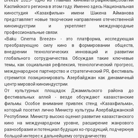
Республики. Министр высоко оценил развитие казахстанского
кино на международном уровне, расширение жанрового
разнообразия и потенциал будущих ко-продукций, подчеркнув
большой интерес к дальнейшему сотрудничеству.
Сегодня казахстанское кино демонстрирует новый темп,
новое качество и новое звучание. И участие в фестивале
стало не просто присутствием - «Казахфильм» оказался в
центре внимания всего форума.
В рамках фестиваля также проходят «Дни казахского кино». В
их программе были представлены: семейный фильм
«Жабайы» режиссёра Дамира Абилханова, экшн на реальных
событиях «Операция Набат» режиссёра Рашида Сулейменова,
а также короткометражная картина «Мереке» режиссёра
Инкар Карим.
Динамика сюжета, актёрские работы и режиссёрские решения
- всё это сразу завоевало симпатии азербайджанской
аудитории. Зрители отмечали: «Во всём Прикаспийском
регионе ещё не было военной драмы столь высокого уровня».
При специальной поддержке Посольства Казахстана в
Азербайджане публике был представлен реставрированный,
в 4K-формате фильм Абдуллы Карсакбаева «Менің атым
Қожа» - один из шедевров золотого фонда казахского кино.
На фестивале представители «Казахфильма» провели
переговоры с киноэкспертами и партнёрами из разных стран.
Основными темами стали:
· международная ко-продукция,
· вывод казахстанских фильмов на крупные стриминг-
платформы,
· совместная работа по жанровому кино,