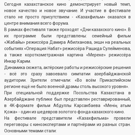
· коллаборации в сфере анимации,
· программы обмена режиссёрскими и техническими
специалистами.
Особое внимание было уделено поддержке молодых
профессионалов и расширению международных творческих
возможностей.
Казахстанские фильмы в Баку - обсуждают, анализируют и
изучают.
Такое внимание подтверждает: отечественная киноиндустрия
уверенно укрепляет позиции на международной карте и
привлекает всё больше зрителей и партнёров.
Смотрите также
В Саранске «Память и
Специалистам
Победа»
"Казахфильма" подарили
двухкомнатные квартиры
от имени Главы