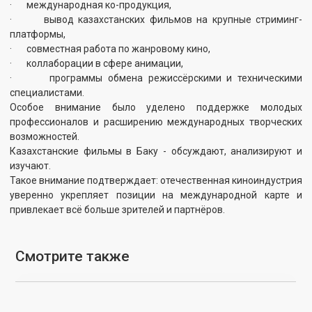
государства
ПОДРОБНЕЕ
ПОДРОБНЕЕ
28.05.2026
23.05.2026
Анимационный фильм
С 12 по 23 мая 2026 года во
«Алтын адам» отобран в
Франции проходит 79-й
конкурсную программу
Каннский международный
Hiroshima Animation Season
кинофестиваль — одно из
2026
самых престижных событий
в мире кинематографа.
ПОДРОБНЕЕ
ПОДРОБНЕЕ
14.05.2026
14.05.2026