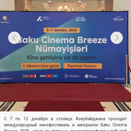
С 7 по 12 декабря в столице Азербайджана проходит
международный кинофестиваль и кинорынок Baku Cinema
Breeze 2025- одно из главных кинематографиялық событий
Каспийского региона в этом году. Именно здесь Национальная
киностудия «Казахфильм» имени Шәкена Айманова
представляет новые творческие направления отечественной
киноиндустрии и укрепляет международные
профессиональные связи.
«Baku Cinema Breeze» - это платформа, исследующая
преобразующую силу кино в формировании обществ,
внедрении технологических инноваций и развитии
глобального сотрудничества. Обсуждая такие ключевые
темы, как социальная рефлексия, технологический прогресс,
международное партнерство и стратегический PR, фестиваль
стремится позиционировать Азербайджан как динамичный
центр мировой киноиндустрии.
От культурных площадок Джамильского района до
фестивальных аллей - везде обсуждают казахстанские
фильмы. Особое внимание привлек стенд «Казахфильма»,
который посетил лично Министр культуры Азербайджанской