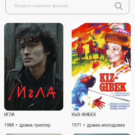
ИГЛА
КЫЗ-ЖИБЕК
1988 ⚬ драма, триллер
1971 ⚬ драма, мелодрама
2021
⚬
д
рама
null
ТОМИРИС
ПОЭТ (АКЫН)
2019 ⚬ исторический,
2021 ⚬
д
рама
драма