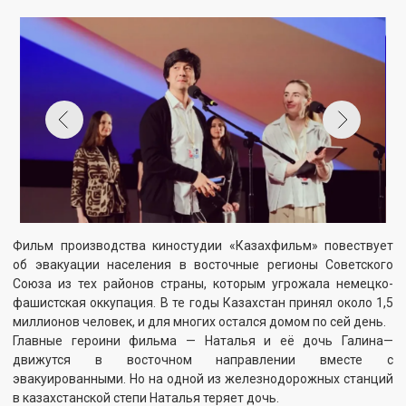
Фильм производства киностудии «Казахфильм» повествует
об эвакуации населения в восточные регионы Советского
Союза из тех районов страны, которым угрожала немецко-
фашистская оккупация. В те годы Казахстан принял около 1,5
миллионов человек, и для многих остался домом по сей день.
Главные героини фильма — Наталья и её дочь Галина—
движутся в восточном направлении вместе с
эвакуированными. Но на одной из железнодорожных станций
в казахстанской степи Наталья теряет дочь.
«В моей карьере часто происходит так, что внешние
обстоятельства диктуют решение о финале картины. Здесь
было несколько вариантов, но в итоге, мне кажется, получился
финал, который переплетается с настоящим», – отмечает
режиссер Фархат Шарипов.
Премьера фильма состоится в рамках 47-го ММКФ.
Смотрите также