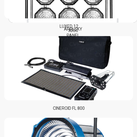
COOKE
ARRI
ARRI
SIGNATURE
MASTER
PRIME
ANAMORPHIC