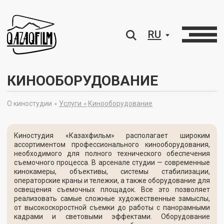
RU
КИНООБОРУДОВАНИЕ
О киностудии ∘
Услуги ∘
Кинооборудование
Киностудия «Казахфильм» располагает широким
ассортиментом профессионального кинооборудования,
необходимого для полного технического обеспечения
съемочного процесса. В арсенале студии — современные
кинокамеры, объективы, системы стабилизации,
операторские краны и тележки, а также оборудование для
освещения съемочных площадок. Все это позволяет
реализовать самые сложные художественные замыслы,
от высокоскоростной съемки до работы с панорамными
кадрами и световыми эффектами. Оборудование
доступно для аренды и может быть использовано на
съемках как в студии, так и на выездных локациях для
проектов любого формата.
Камеры