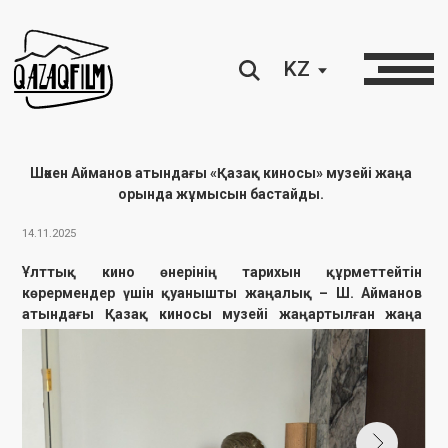
KZ
Шәкен Айманов атындағы «Қазақ киносы» музейі жаңа
орында жұмысын бастайды.
14.11.2025
Ұлттық кино өнерінің тарихын құрметтейтін
көрермендер үшін қуанышты жаңалық – Ш. Айманов
атындағы Қазақ киносы музейі жаңартылған жаңа
кеңістікте есігін қайта ашады.
Бұл музей – қазақ кинематографиясының өткені мен бүгіні
тоғысқан, шынайы мәдени рух пен өнердің жанды тынысын
сездіретін ерекше орын. Мұнда келушілер қазақ киносының