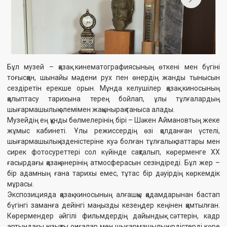
қалыптасу тарихына терең бойлап, ұлы тұлғалардың
шығармашылық әлемімен жақынырақ таныса алады.
Музейдің ең құнды бөлмелерінің бірі – Шәкен Аймановтың жеке
жұмыс кабинеті. Ұлы режиссердің өзі қолданған үстелі,
шығармашылық ізденістеріне куә болған тұлғалық заттары мен
сирек фотосуреттері сол күйінде сақталып, көрерменге ХХ
ғасырдағы қазақ өнерінің атмосферасын сезіндіреді. Бұл жер –
бір адамның ғана тарихы емес, тұтас бір дәуірдің көркемдік
мұрасы.
Экспозицияда қазақ киносының алғашқы қадамдарынан бастап
бүгінгі заманға дейінгі маңызды кезеңдер кеңінен қамтылған.
Көрермендер әйгілі фильмдердің дайындық сәттерін, кадр
артындағы қызықты оқиғалар мен шығармашылық үрдістерді көре
алады. Сонымен қатар, музейде отандық кинематографияның
алтын қорын құрайтын түпнұсқа костюмдер, реквизиттер, тарихи
фото және құжаттық материалдар қойылған. Бұлардың әрқайсысы
– қазақ киносының жанды шежіресі, мәдениетіміздің бейнелі
куәгері.
Музей билеттерін
Ticketon.kz
сайтынан онлайн сатып алуға
болады. Қазақ киносының тарихымен танысып, әрбір
бұрышынан шығармашылықтың лебін сезініп, ұлттық өнердің
атмосферасына енгіңіз келсе – музейге шақырамыз!
Сондай-ақ қараңыз