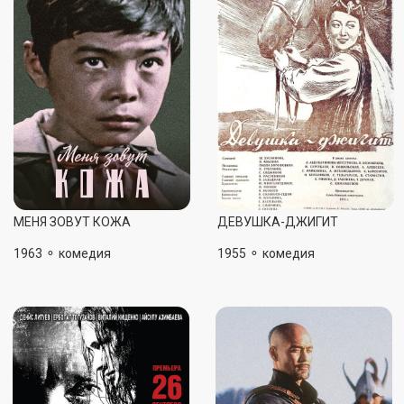
АБАЙ
ШАЛ
2012 ⚬ драма,
1995 ⚬ биография, драма
приключения