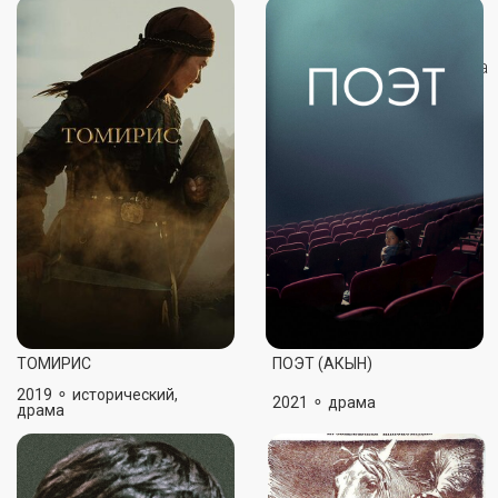
МЕНЯ ЗОВУТ КОЖА
ДЕВУШКА-ДЖИГИТ
1963 ⚬ комедия
1955 ⚬ комедия
JOKER
КОЧЕВНИК
2013 ⚬ триллер, криминал
2005 ⚬ драма, исторический