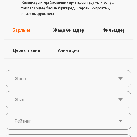
жүйесінің
Қазақ жауынгері басқыншыларға қарсы тұру үшін әр түрлі
Ол тағына
 жалғыз
тайпалардың басын біріктіреді. Сергей Бодровтың
біріктіру
эпикалық драмасы
қазақ кин