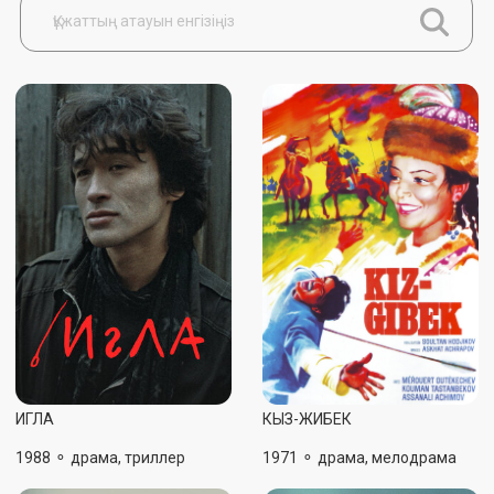
ИГЛА
КЫЗ-ЖИБЕК
1988 ⚬ драма, триллер
1971 ⚬ драма, мелодрама
2021
⚬
д
рама
null
ТОМИРИС
ПОЭТ (АКЫН)
2019 ⚬ исторический,
2021 ⚬
д
рама
драма