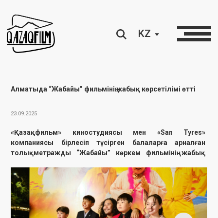
KZ
Алматыда “Жабайы” фильмінің жабық көрсетілімі өтті
23.09.2025
«Қазақфильм» киностудиясы мен «San Tyres»
компаниясы бірлесіп түсірген балаларға арналған
толықметражды “Жабайы” көркем фильмінің жабық
көрсетілімі өтті.
24 қыркүйек Алматы қаласындағы “Сарыарқа” кинотеатрында
Шәкен Айманов атындағы
«Қазақфильм» киностудиясы мен