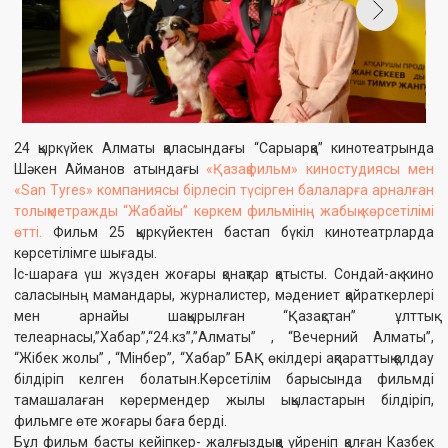
«San Tyres» компаниясы бірлесіп түсірген балаларға арналған
толықметражды “Жабайы” көркем фильмінің жабық көрсетілімі
өтті.
Фильм 25 қыркүйектен бастап бүкіл кинотеатрларда
көрсетілімге шығады.
Іс-шараға үш жүзден жоғары қонақтар қатысты. Сондай-ақ кино
саласының мамандары, журналистер, мәдениет қайраткерлері
мен арнайы шақырылған “Қазақстан” ұлттық
телеарнасы,”Хабар”,“24.кз”,”Алматы” , “Вечерний Алматы”,
“Жібек жолы” , “Мінбер”, “Хабар” БАҚ өкілдері ақпараттық қолдау
білдіріп келген болатын.Көрсетілім барысында фильмді
тамашалаған көрермендер жылы ықыластарын білдіріп,
фильмге өте жоғары баға берді.
Бұл фильм басты кейіпкер- жалғыздыққа үйреніп қалған Казбек
есімді бала туралы. Оның өмірін көшедегі иесіз ит - Жабайы
түбегейлі өзгертеді. Олар бірге жүріп талай сынақтан өтеді:
көршінің қыңыр мінезі, қатыгез ит аулаушылар, атақ қуған блогер.
Бірақ бәріне қарамастан, олар бір-бірін қорғап, шынайы достықтың
қандай болатынын дәлелдегені жайлы.
Іс- шара барысында фильмнің режиссері Дамир Абилханов
түсірілім командасына алғысын айтып, бұл киноға 1,5 жыл
көлемінде дайындалып, киноның Атыраудағы су басу
кезіндегі“Пшөн” есімімен танымал болған қаһарманның
иттің құрметіне түсірілгенін, жануарларға кішкене болсын
мейірімдірек болуға шақыру мақсатындағы фильм екенін атап
өтті.
Сондай-ақ қараңыз