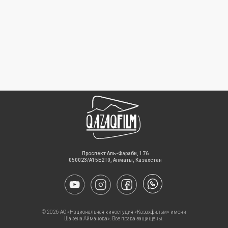
​Проспект Аль-Фараби, 176
050023/A15E2T0, Алматы, Казахстан
© 2026 АО «Национальная киностудия «Казахфильм» имени
Шакена Айманова». Все права защищены.