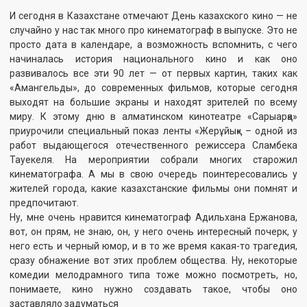
него есть и черный юмор, и в то же время какая-то трагедия,
сразу обнажение вот этих проблем общества. Ну, некоторые
комедии мелодрамного типа тоже можно посмотреть, но,
понимаете, кино нужно создавать такое, чтобы оно
заставляло задуматься
Ну, я много казахских фильмов смотрел, но больше всего мне
запомнились такие фильмы, как «ӨМІР», там, «Щекер» тоже
понравилось.
Больше всего мне нравится именно из казахстанской
киноматографии, это фильмы, как, например, «Шал» был
раньше в показе, из более современных, допустим,
«Бешарашки»,«Бешарашки», могу сказать, очень классный
фильм, сюжет, все очень интересно. Ну, вообще, в основном, я
много смотрю, я сам по себе киноман, фильмы не выбираю и
считаю то, что все наши казахстанские фильмы, они по-своему
совершенные, по-своему прекрасные.
Источник:
tv7.kz
Смотрите также