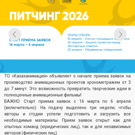
ТО «Казаханимация» объявляет о начале приема заявок на
производство анимационных проектов хронометражем от 3
до 7 минут. Это возможность превратить творческие идеи в
полноценные анимационные фильмы!
ВАЖНО: Старт приема заявок с 16 марта по 6 апреля
(включительно). На подачу выделено три недели, чтобы
авторы и студии успели подготовить и загрузить все
необходимые материалы. Прием заявок открыт как для
опытных команд (юридических лиц), так и для независимых
авторов (физических лиц).
НАПРАВЛЕНИЯ КОНКУРСА:
Сериальные проекты - Для проектов с масштабными мирами и
яркими героями. Рассматриваются идеи с потенциалом
развития в полноценный анимационный сериал.
Короткометражные проекты - Для авторов, работающих в
формате единого целостного произведения. Приветствуется
поиск новых визуальных стилей, авторский взгляд и
проработка уникальных сюжетов.
Студенческие проекты - Специальная категория для учащихся
профильных вузов и колледжей. В первую очередь
оценивается творческий потенциал идеи и смелость
художественного видения. Все проекты, прошедшие отбор и
запущенные в производство, получают возможность выхода
на телеканалы, стриминговые платформы и участия в
международных фестивалях.
ПОРЯДОК ПОДАЧИ ЗАЯВКИ Заполните Google-форму по
ссылке в шапке профиля. По вопросам обращаться: