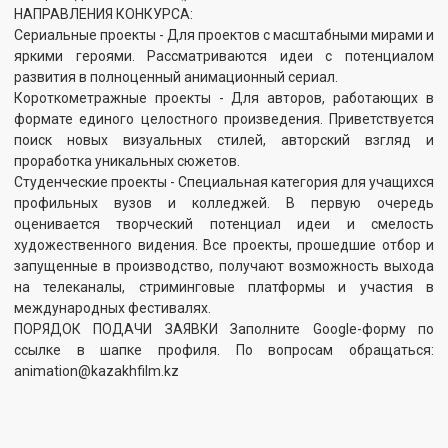
animation@kazakhfilm.kz
Смотрите также
В Саранске «Память и
Специалистам
Победа»
"Казахфильма" подарили
двухкомнатные квартиры
от имени Главы
государства
ПОДРОБНЕЕ
ПОДРОБНЕЕ
28.05.2026
23.05.2026