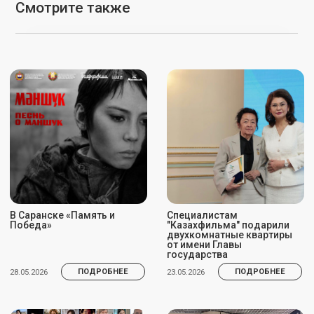
Анимационный фильм
С 12 по 23 мая 2026 года во
«Алтын адам» отобран в
Франции проходит 79-й
конкурсную программу
Каннский международный
Hiroshima Animation Season
кинофестиваль — одно из
2026
самых престижных событий
в мире кинематографа.
ПОДРОБНЕЕ
ПОДРОБНЕЕ
14.05.2026
14.05.2026