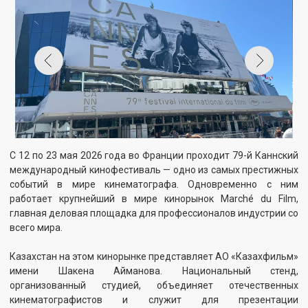
С 12 по 23 мая 2026 года во Франции проходит 79-й Каннский
международный кинофестиваль — одно из самых престижных
событий в мире кинематографа. Одновременно с ним
работает крупнейший в мире кинорынок Marché du Film,
главная деловая площадка для профессионалов индустрии со
всего мира.
Казахстан на этом кинорынке представляет АО «Казахфильм»
имени Шакена Айманова. Национальный стенд,
организованный студией, объединяет отечественных
кинематографистов и служит для презентации
казахстанского контента зарубежным партнёрам,
дистрибьюторам, программным директорам кинофестивалей
и представителям международных кинокомпаний.
«Казахфильм» представляет на кинорынке богатую палитру
своего кинематографического наследия и новые проекты:
· Золотой фонд казахского кино — ключевое направление
участия студии. В рамках этой программы демонстрируются
отреставрированные картины, которые возвращаются к
зрителю в новом качестве.
· Исторические фильмы — ленты, посвящённые важнейшим
страницам истории казахского народа, его героям и событиям,
формировавшим национальную идентичность.
· Детские фильмы — картины для юных зрителей, многие из
которых стали классикой и знакомы нескольким поколениям
казахстанцев.