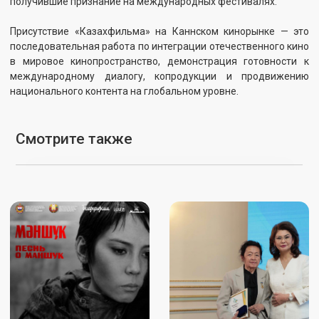
государства
ПОДРОБНЕЕ
ПОДРОБНЕЕ
28.05.2026
23.05.2026
Анимационный фильм
С 12 по 23 мая 2026 года во
«Алтын адам» отобран в
Франции проходит 79-й
конкурсную программу
Каннский международный
Hiroshima Animation Season
кинофестиваль — одно из
2026
самых престижных событий
в мире кинематографа.
ПОДРОБНЕЕ
ПОДРОБНЕЕ
14.05.2026
14.05.2026