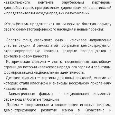
· Анимационные фильмы — национальная анимация,
отражающая богатые традиции.
· Драмы — современные и классические игровые фильмы,
демонстрирующие развитие жанра в Казахстане и
получившие признание на международных фестивалях.
Присутствие «Казахфильма» на Каннском кинорынке — это
последовательная работа по интеграции отечественного кино
в мировое кинопространство, демонстрация готовности к
международному диалогу, копродукции и продвижению
национального контента на глобальном уровне.
Смотрите также
В Саранске «Память и
Специалистам
Победа»
"Казахфильма" подарили
двухкомнатные квартиры
от имени Главы