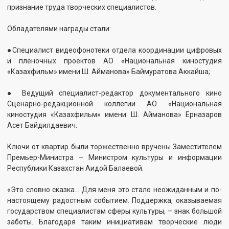
«Это словно сказка… Для меня это стало неожиданным и по-
настоящему радостным событием. Поддержка, оказываемая
государством специалистам сферы культуры, – знак большой
заботы. Благодаря таким инициативам творческие люди
получают уверенность и вдохновение для дальнейшей
работы.
Прежде всего, хочу выразить искреннюю благодарность
Президенту Республики Казахстан Касым-Жомарту
Кемелевичу Токаеву за особое внимание к сфере культуры и
постоянную поддержку деятелей искусства.
Также выражаю признательность заместителю Премьер-
министра, Министру культуры и информации Республики
Казахстан Аиде Галымовне, которая системно поддерживает
развитие культуры и искусства, а также всем, кто принимал
участие в реализации данной инициативы»,- поделилась
Аккайша Баймуратова.
«Для меня это стало неожиданным и по-настоящему
радостным событием. Поддержка, оказываемая государством
специалистам сферы культуры, – знак большой заботы.
Благодаря таким инициативам творческие люди получают
уверенность и вдохновение для дальнейшей работы.
Прежде всего, хочу выразить искреннюю благодарность
Президенту Республики Казахстан Касым-Жомарту
Кемелевичу Токаеву за особое внимание к сфере культуры и
постоянную поддержку деятелей искусства.