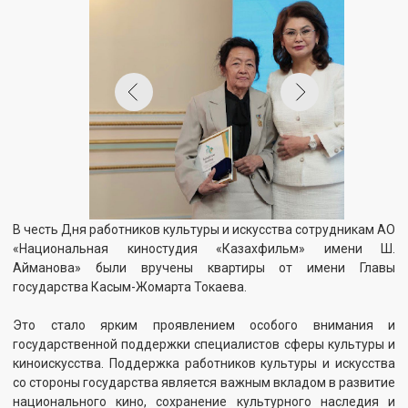
В честь Дня работников культуры и искусства сотрудникам АО
«Национальная киностудия «Казахфильм» имени Ш.
Айманова» были вручены квартиры от имени Главы
государства Касым-Жомарта Токаева.
Это стало ярким проявлением особого внимания и
государственной поддержки специалистов сферы культуры и
киноискусства. Поддержка работников культуры и искусства
со стороны государства является важным вкладом в развитие
национального кино, сохранение культурного наследия и
признание труда творческих специалистов.
Обладателями награды стали:
●Специалист видеофонотеки отдела координации цифровых
и плёночных проектов АО «Национальная киностудия
«Казахфильм» имени Ш. Айманова» Баймуратова Аккайша;
● Ведущий специалист-редактор документального кино
Сценарно-редакционной коллегии АО «Национальная
киностудия «Казахфильм» имени Ш. Айманова» Ерназаров
Асет Байдилдаевич.
Ключи от квартир были торжественно вручены Заместителем
Премьер-Министра – Министром культуры и информации
Республики Казахстан Аидой Балаевой.