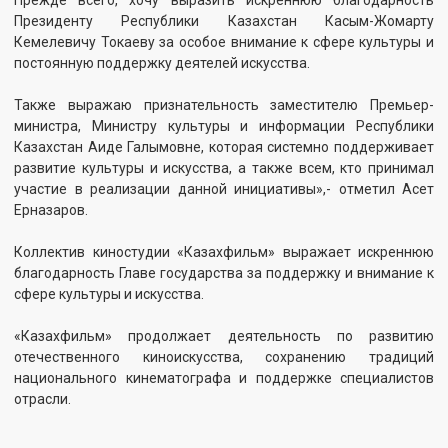
В Саранске «Память и
Специалистам
Победа»
"Казахфильма" подарили
двухкомнатные квартиры
от имени Главы
государства
ПОДРОБНЕЕ
ПОДРОБНЕЕ
28.05.2026
23.05.2026
Анимационный фильм
С 12 по 23 мая 2026 года во
«Алтын адам» отобран в
Франции проходит 79-й
конкурсную программу
Каннский международный
Hiroshima Animation Season
кинофестиваль — одно из
2026
самых престижных событий
в мире кинематографа.
ПОДРОБНЕЕ
ПОДРОБНЕЕ
14.05.2026
14.05.2026