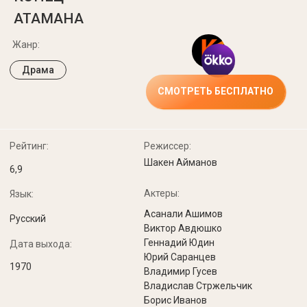
Рейтинг:
Режиссер:
Шакен Айманов
6,9
Актеры:
Язык:
Асанали Ашимов
Русский
Виктор Авдюшко
Геннадий Юдин
Дата выхода:
Юрий Саранцев
1970
Владимир Гусев
Владислав Стржельчик
Борис Иванов
Нурмухан Жантурин
Алтынай Елеуова
Нуржуман Ихтымбаев
Смотрите также