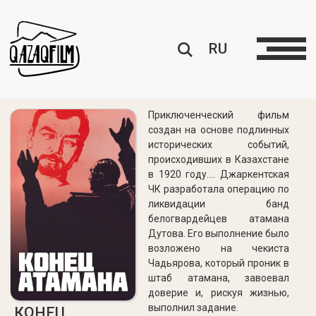
RU
Приключенческий фильм
создан на основе подлинных
исторических событий,
происходивших в Казахстане
в 1920 году.... Джаркентская
ЧК разработала операцию по
ликвидации банд
белогвардейцев атамана
Дутова. Его выполнение было
возложено на чекиста
Чадьярова, который проник в
штаб атамана, завоевал
доверие и, рискуя жизнью,
выполнил задание.
КОНЕЦ
АТАМАНА
Жанр:
Драма
СМОТРЕТЬ БЕСПЛАТНО