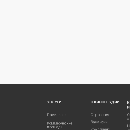
УСЛУГИ
О КИНОСТУДИИ
К
И
Павильоны
Стратегия
О
с
Вакансии
Коммерческие
Н
площади
Комплаенс
д