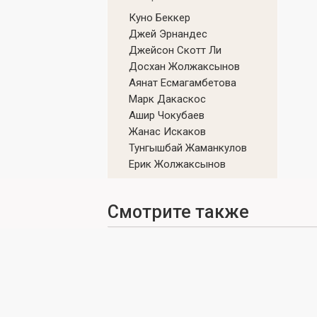
Куно Беккер
Джей Эрнандес
Джейсон Скотт Ли
Досхан Жолжаксынов
Аянат Есмагамбетова
Марк Дакаскос
Ашир Чокубаев
Жанас Искаков
Тунгышбай Жаманкулов
Ерик Жолжаксынов
Смотрите также