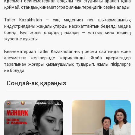
Саранск қаласындағы Визуалды
Қазақфильм қызметкерлеріне
өнер орталығында 7–9 мамыр
Мемлекет басшысының
аралығында II Халықаралық
атынан екі бөлмелі пәтерлер
әскери және патриоттық
табыс етілді.
«Естелік және Жеңіс»
кинофестивалі өтті.
ТОЛЫҒЫРАҚ
ТОЛЫҒЫРАҚ
28.05.2026
23.05.2026
«Алтын адам» анимациялық
2026 жылғы 12-23 мамыр
фильмі Hiroshima Animation
аралығында Францияда 79-ші
Season 2026 конкурстық
Канн халықаралық кинофестивалі
бағдарламасына іріктелді
өтіп жатыр.
ТОЛЫҒЫРАҚ
ТОЛЫҒЫРАҚ
17.05.2026
14.05.2026