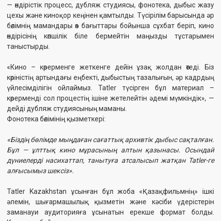
Tatler Kazakhstan ұсынған бұл жоба «Қазақфильмнің» ішкі
әлемін, шығармашылық қызметін және кәсіби үдерістерін
заманауи аудиторияға ұсынатын ерекше формат болды.
Көрермен бейнематериал арқылы тек студияны аралап қана
қоймай, отандық кинематографияның тереңдігін сезіне алады.
Tatler Kazakhstan — сән, мәдениет пен шығармашылық
индустриядағы жаңалықтарды насихаттайтын беделді медиа
бренд. Бұл жолы олардың назары — ұлттық кино өнерінің
жүрегіне ауысты.
Бейнематериал Tatler Kazakhstan-ның ресми сайтында және
әлеуметтік желілерінде жарияланды. Жоба көрермендер
тарапынан жоғары қызығушылық тудырып, жылы пікірлерге
ие болуда.
Сондай-ақ қараңыз