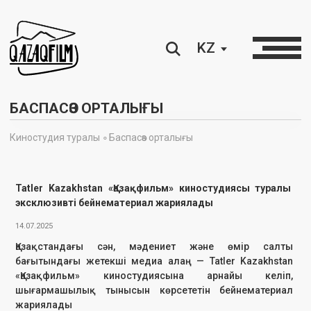
KZ
БАСПАСӨЗ ОРТАЛЫҒЫ
Киностудия туралы ∘
Баспасөз орталығы
Tatler Kazakhstan «Қазақфильм» киностудиясы туралы
эксклюзивті бейнематериал жариялады
14.07.2025
Қазақстандағы сән, мәдениет және өмір салты
бағытындағы жетекші медиа алаң — Tatler Kazakhstan
«Қазақфильм» киностудиясына арнайы келіп,
шығармашылық тынысын көрсететін бейнематериал
жариялады