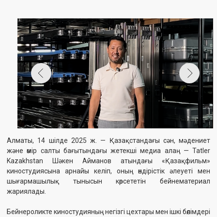
Алматы, 14 шілде 2025 ж. — Қазақстандағы сән, мәдениет
және өмір салты бағытындағы жетекші медиа алаң — Tatler
Kazakhstan Шәкен Айманов атындағы «Қазақфильм»
киностудиясына арнайы келіп, оның өндірістік әлеуеті мен
шығармашылық тынысын көрсететін бейнематериал
жариялады.
Бейнероликте киностудияның негізгі цехтары мен ішкі бөлімдері
— өндірістік процесс, дубляж студиясы, фонотека, дыбыс жазу
цехы және киноқор кеңінен қамтылды. Түсірілім барысында әр
бөлімнің мамандары өз бағыттары бойынша сұхбат беріп, кино
өндірісінің көпшілік біле бермейтін маңызды тұстарымен
таныстырды.
«Кино – көрерменге жеткенге дейін ұзақ жолдан өтеді. Біз
көріністің артындағы еңбекті, дыбыстың тазалығын, әр кадрдың
үйлесімділігін ойлаймыз. Tatler түсірген бұл материал –
көрерменді сол процестің ішіне жетелейтін әдемі мүмкіндік», —
дейді дубляж студиясының маманы.
Фонотека бөлімінің қызметкері:
«Біздің бөлімде мыңдаған сағаттық архивтік дыбыс сақталған.
Бұл — ұлттық кино мұрасының алтын қазынасы. Осындай
дүниелерді насихаттап, танытуға атсалысып жатқан Tatler-ге
алғысымыз шексіз».