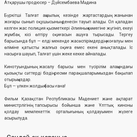
қолдау мемлекеттік орталығының қолдауымен жүзеге
асырылуда.
Сондай-ақ қараңыз