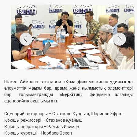
Шәкен Айманов атындағы «Қазақфильм» киностудиясында
әлеуметтік маңызы бар, драма және қылмыстық элементтері
бар толықметражды
«Бүркітші»
фильмінің алғашқы
сценарийлік оқылымы өтті.
Сценарий авторлары – Стаханов Қуаныш, Шарипов Ефрат
Қоюшы режиссері – Стаханов Қуаныш
Қоюшы операторы – Рамиль Изимов
Қоюшы-суретші – Нарбаев Бекен
Атқарушы продюсер – Дүйсембаева Мәдина
Бүркітші Талғат аңшылық кезінде жартастардың жанынан
жоғары сынып оқушысының денесін тауып алады. Ол қаладан
келген жас полиция қызметкері Әлияның көмегіне жүгініп, екеуі
жұмбақ кісі өлтіру оқиғасын ашуға тырысады. Тергеу
барысында бұл — елді мекенде жасөспірімдердің жоғалуы мен
өліміне қатысты жалғыз оқиға емес екені анықталады. Іс
насырға шауып, Талғат үшін жеке кекке айналады.
Кинотуындының жасалу барысы мен түсірілім алаңындағы
қызықты сәттерді біздің ресми парақшаларымыздан бақылап
отырыңыздар.
Бұл — үлкен жолдың басы ғана!
Фильм Қазақстан Республикасы Мәдениет және ақпарат
министрлігінің тапсырысы бойынша және Ұлттық киноны