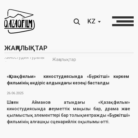
KZ
ЖАҢАЛЫҚТАР
Киностудия туралы
Жаңалықтар
∘
«Қазақфильм» киностудиясында «Бүркітші» көркем
фильмінің өндіріс алдындағы кезеңі басталды
26.06.2025
Шәкен Айманов атындағы «Қазақфильм»
киностудиясында әлеуметтік маңызы бар, драма және
қылмыстық элементтері бар толықметражды
«Бүркітші»
фильмінің алғашқы сценарийлік оқылымы өтті.