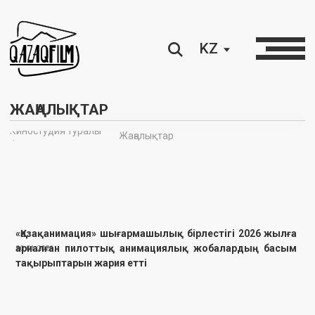
KZ
ЖАҢАЛЫҚТАР
Киностудия туралы
Жаңалықтар
∘
«Қазақанимация» шығармашылық бірлестігі 2026 жылға
арналған пилоттық анимациялық жобалардың басым
30.01.2026
тақырыптарын жария етті