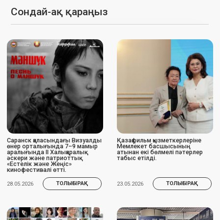
«Алтын адам» анимациялық
2026 жылғы 12-23 мамыр
фильмі Hiroshima Animation
аралығында Францияда 79-ші
Season 2026 конкурстық
Канн халықаралық кинофестивалі
бағдарламасына іріктелді
өтіп жатыр.
ТОЛЫҒЫРАҚ
ТОЛЫҒЫРАҚ
17.05.2026
14.05.2026