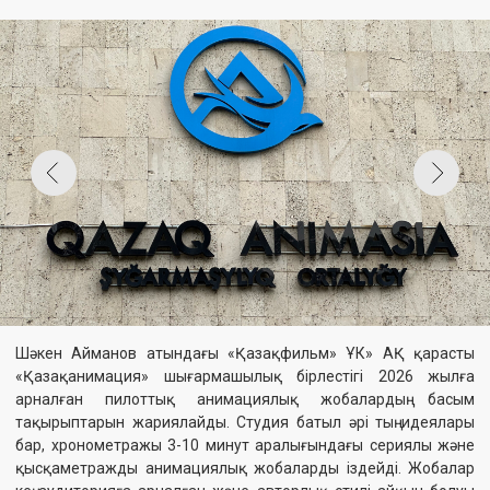
Шәкен Айманов атындағы «Қазақфильм» ҰК» АҚ қарасты
«Қазақанимация» шығармашылық бірлестігі 2026 жылға
арналған пилоттық анимациялық жобалардың басым
тақырыптарын жариялайды. Студия батыл әрі тың идеялары
бар, хронометражы 3-10 минут аралығындағы сериялы және
қысқаметражды анимациялық жобаларды іздейді. Жобалар
кең аудиторияға арналған және авторлық стилі айқын болуы
тиіс. Тақырыптар тізімін жариялау авторларға студияның
шығармашылық басым бағыттарын алдын ала білуге және өз
идеяларын әзірлеу кезінде есепке алу мүмкіндігін береді.
Іріктеу қорытындысы бойынша үздік жобалар өндіріске
ұсынылады және анимациялық сериалға айналу мүмкіндігіне
ие болады.
2026 жылға арналған тақырыптар тізімі:
1. Табиғатты қорғауда кішігірім әрекеттердің үлкен маңызы
туралы оқиға.
2. Баланың (ұл/қыз) өз тазы итімен бірге бастан кешкен
шытырман оқиғасы арқылы ұлттық дәстүрлер мен түп-
тамырын тану жолы туралы оқиға.
3. Жарық, жылу және энергияны пайдалану кезіндегі
жауапкершілік туралы оқиға.
4. Су тамшысының саяхаты және оның әлемдегі тіршілік үшін
маңызы туралы оқиға.
5. Адал кейіпкердің жолы: кішігірім шешімдер адамның азамат