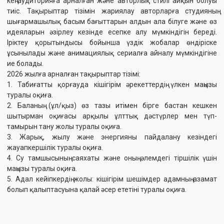
болып қалыптасуына қалай әсер ететіні туралы оқиға.
Сондай-ақ қараңыз
Саранск қаласындағы Визуалды
Қазақфильм қызметкерлеріне
өнер орталығында 7–9 мамыр
Мемлекет басшысының
аралығында II Халықаралық
атынан екі бөлмелі пәтерлер
әскери және патриоттық
табыс етілді.
«Естелік және Жеңіс»
кинофестивалі өтті.
ТОЛЫҒЫРАҚ
ТОЛЫҒЫРАҚ
28.05.2026
23.05.2026