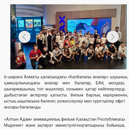
Іс-шараға Алматы қаласындағы «Көпбалалы аналар» қорының
қамқорлығындағы аналар мен балалар, БАҚ өкілдері,
шығармашылық топ мүшелері, сонымен қатар кейіпкерлерді
дыбыстаған актерлер қатысты. Фильм барлық көрерменнің
ыстық ықыласына бөленіп, режиссерлер мен суретшілер еңбегі
жоғары бағаланды.
«Алтын Адам» анимациялық фильмі Қазақстан Республикасы
Мәдениет және ақпарат министрлігінің тапсырысы бойынша,
Ұлттық киноны қолдау мемлекеттік орталығының қолдауымен
түсірілген. Бұл жоба жас көрерменге арналған, тәрбиелік
маңызы зор, отандық анимацияның маңызды туындысы болып
табылады.
Анимациялық туындыда сақ жауынгерінің «Мәңгілік Отты» іздеу
жолындағы шытырман оқиғалары баяндалады. Батырдың Хан
Тәңірі шыңына жасаған саяхаты арқылы көрермендер көне сақ
мәдениетімен, батырлық пен рухани құндылықтармен
танысады.
Фильм 2025 жылғы 5 маусымнан бастап Қазақстан
кинотеатрларында прокатқа шығады. Бұл көрсетілім арқылы
жазғы маусымда KINOPARK & KINOPLEXX THEATRES желісіндегі
отандық контентке қолдау білдіру көзделіп отыр.
Сондай-ақ қараңыз