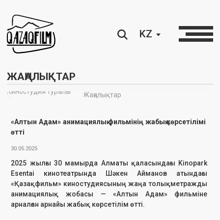
KZ
ЖАҢАЛЫҚТАР
Киностудия туралы
Жаңалықтар
∘
«Алтын Адам» анимациялық фильмінің жабық көрсетілімі
өтті
30.05.2025
2025 жылғы 30 мамырда Алматы қаласындағы Kinopark
Esentai кинотеатрында Шәкен Айманов атындағы
«Қазақфильм» киностудиясының жаңа толықметражды
анимациялық жобасы — «Алтын Адам» фильміне
арналған арнайы жабық көрсетілім өтті.