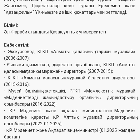
комитетіне қарасты ҚР Ұлттық мұражай директорының
орынбасары (2022-01.2025);
· ҚР Мәдениет және Ақпарат вице-министрі (01.2025 жылдан
бастап)
«Шәкен Айманов атындағы "Қазақфильм" ұлттық
киностудиясы» АҚ акцияларына иелік етуі:
иелік етпейді.
Компанияның жеткізушілерінің және бәсекелестерінің
акцияларына иелік етуі:
иелік етпейді.