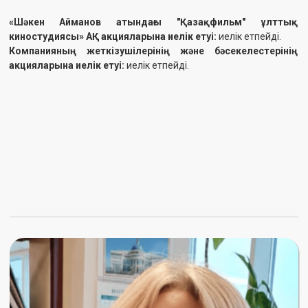
КАРИБАЕВА МАМЫР ҚУАНЫШҚЫЗЫ
Директорлар кеңесінің мүшесі
ҚР Қаржы министрлігі Мемлекеттік мүлік және
жекешелендіру комитетінің мемлекеттік емес заңды
тұлғалармен жұмыс және мемлекеттің қатысуы
басқармасының бас сарапшысы
Туылған күні
: 31.08.1970 ж.
Туылған жері
: Байқадам ауылы, Сарысу ауданы Жамбыл
облысы
Тілдерді меңгеруі:
қазақ, орыс
Білімі,
мамандығы (біліктілігі), лицензиялары:
1) 1993 ж. Қазақ қыздар педагогикалық институты, Алматы қ.
2) 2003 ж. С. Сейфуллин атындағы Қазақ аграрлық
университеті, Астана қ.
Мемлекеттік марапаттар, құрметті атақтар:
2016 ж. «Қазақстан Республикасының Тәуелсіздігіне 25 жыл»
мерейтойлық медалі.