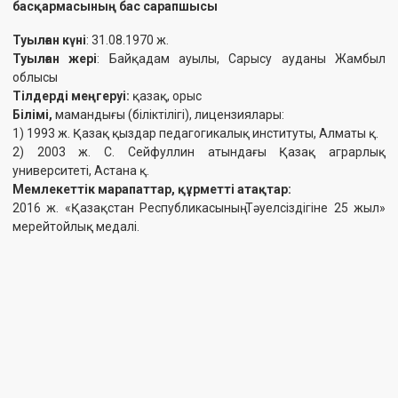
Утембаева Айжан Нуралиевна
Директорлар кеңесінің мүшесі
Тәуелсіз директор
Туған күні:
1981 жылғы 13 ақпан
Азаматтығы:
Қазақстан Республикасы
Директорлар кеңесінің қазіргі құрамына сайланған күні:
2023 жылғы 26 желтоқсан
Директорлар кеңесінің мүшесінің функциялары Қазақстан
Республикасының «Акционерлік қоғамдар туралы» Заңымен,
Жарғымен, Директорлар кеңесі туралы Ережемен және
"Қазақфильм" ҰК-ның өзге де ішкі құжаттарымен реттеледі.
«Шәкен Айманов атындағы "Қазақфильм" ұлттық