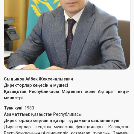
Сыдыков Айбек Жексеналыевич
Директорлар кеңесінің мүшесі
Қазақстан Республикасы Мәдениет және Ақпарат вице-
министрі
Туған күні:
1983
Азаматтығы:
Қазақстан Республикасы
Директорлар кеңесінің қазіргі құрамына сайланған күні:
Директорлар кеңесінің мүшесінің функциялары Қазақстан
Республикасының «Акционерлік қоғамдар туралы» Заңымен,
Жарғымен, Директорлар кеңесі туралы Ережемен және
"Қазақфильм" ҰК-ның өзге де ішкі құжаттарымен реттеледі.
Білімі:
Әл-Фараби атындағы Қазақ ұлттық университеті
Еңбек өтілі:
· Экскурсовод КГКП «Алматы қаласының тарихы мұражай»
(2006-2007);
· Ғылыми қызметкер, директор орынбасары, КГКП «Алматы
қаласының тарихы мұражай» директоры (2007-2015);
· КГКП «Алматы қаласының мұражай бірлестігі» директоры
(2015-2016);
· Музей бөлімінің жетекшісі, РГКП «Мемлекеттік мұражай
«Мәдениеттерді жақындастыру орталығы» директорының
орынбасары (2016-2022);
· ҚР Мәдениет және ақпарат министрлігінің Мәдениет