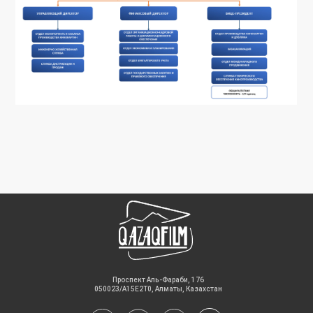
​Проспект Аль-Фараби, 176
050023/A15E2T0, Алматы, Казахстан