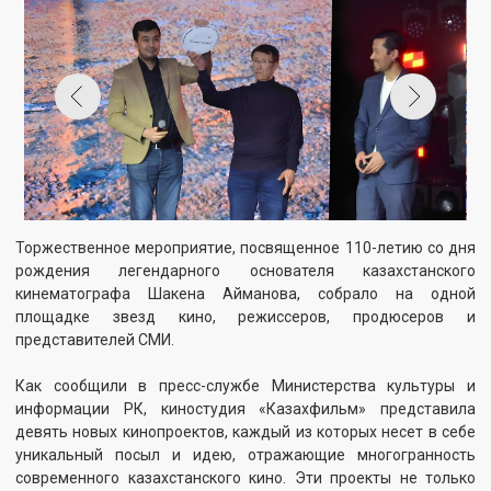
Торжественное мероприятие, посвященное 110-летию со дня
рождения легендарного основателя казахстанского
кинематографа Шакена Айманова, собрало на одной
площадке звезд кино, режиссеров, продюсеров и
представителей СМИ.
Как сообщили в пресс-службе Министерства культуры и
информации РК, киностудия «Казахфильм» представила
девять новых кинопроектов, каждый из которых несет в себе
уникальный посыл и идею, отражающие многогранность
современного казахстанского кино. Эти проекты не только
укрепят позиции Казахстана на мировой кинокарте, но и
станут важным вкладом в развитие культуры и искусства
страны.
В рамках мероприятия было затронуто актуальное для
современной кинематографии понятие «сезона кино».
Участники и гости мероприятия подчеркнули важность этого
события как для профессионалов индустрии, так и для
широкой аудитории, отметив, что это время, когда
казахстанский кинематограф демонстрирует свою
способность не только сохранять национальное культурное
наследие, но и активно развиваться, внедряя инновации и
расширяя границы традиционного кино.
Прошедшее сегодня мероприятие стало не только памятной
датой в календаре казахстанского кино, но и мощным
импульсом для дальнейшего развития отечественной