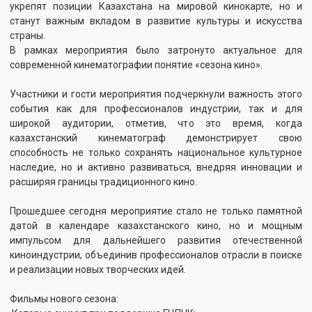
киноиндустрии, объединив профессионалов отрасли в поиске
и реализации новых творческих идей.
Фильмы нового сезона:
Которые снимут при поддержке ГЦПНК:
Полнометражный художественный фильм «Шырмауык»,
режиссер-постановщик – А.Шаргынов.
Полнометражный художественный фильм «Капитан
Байтасов», режиссер-постановщик – Д. Камшибаев.
Документальный фильм «Соңғы парыз», режиссеры А.
Махмутов, А.Нарымбетов.
Документальный фильм «Здравствуй, добрый человек»,
режиссер-постановщик Т.Итенов.
Фильмы, которые будут сняты без государственной
поддержки:
Полнометражный художественный фильм «Мама»
Полнометражный художественный фильм «Сказ о
розовом зайце - 2»
Полнометражный художественный фильм «Зейін»
Полнометражный художественный фильм «Жабайы»
Полнометражный художественный фильм «Болмаған
балалық шақ»
Смотрите также