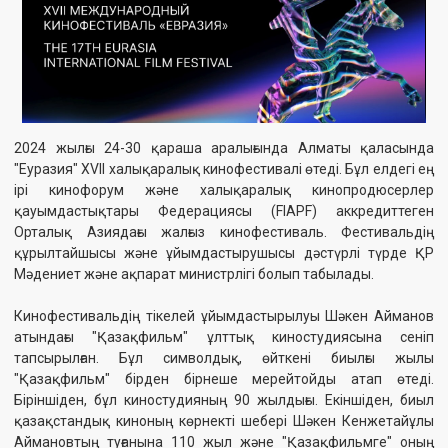
ірі кинофорум және халықаралық кинопродюсерлер
қауымдастықтары Федерациясы (FIAPF) аккредиттеген
Орталық Азиядағы жалғыз кинофестиваль. Фестивальдің
құрылтайшысы және ұйымдастырушысы дәстүрлі түрде ҚР
Мәдениет және ақпарат министрлігі болып табылады.
⠀
Кинофестивальдің тікелей ұйымдастырылуы Шәкен Айманов
атындағы "Қазақфильм" ұлттық киностудиясына сеніп
тапсырылған. Бұл символдық, өйткені биылғы жылы
"Қазақфильм" бірден бірнеше мерейтойды атап өтеді.
Біріншіден, бұл киностудияның 90 жылдығы. Екіншіден, биыл
қазақстандық киноның көрнекті шебері Шәкен Кенжетайұлы
Аймановтың туғанына 110 жыл және "Қазақфильмге" оның
есімі берілгеніне 40 жыл толды. Осы мерейтойлардың
белгісімен ерекше назар аударылып, алдағы кинофестиваль
өтеді.
Сондай-ақ қараңыз