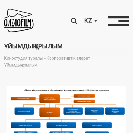
KZ
ҰЙЫМДЫҚ ҚҰРЫЛЫМ
Киностудия туралы ∘
Корпоративтік ақпарат ∘
Ұйымдық құрылым