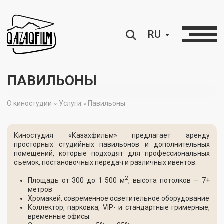
RU
ПАВИЛЬОНЫ
О киностудии ∘
Услуги ∘
Павильоны
Киностудия «Казахфильм» предлагает аренду
просторных студийных павильонов и дополнительных
помещений, которые подходят для профессиональных
съемок, постановочных передач и различных ивентов.
2
Площадь от 300 до 1 500 м
, высота потолков — 7+
метров
Хромакей, современное осветительное оборудование
Коллектор, парковка, VIP- и стандартные гримерные,
временные офисы
Сезонные скидки от 5% до 25%
Двухпавильонник
Павильон №1
2
Площадь
−
727 м
Высота потолка
−
12 м, рабочая высота
−
7 м