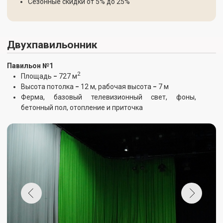
Ферма, базовый телевизионный свет, фоны,
бетонный пол, отопление и приточка
Оставьте заявку
Прайс
Павильон №2
2
Площадь
−
727 м
Высота потолка
−
12 м, рабочая высота
−
7 м
Базовое освещение, бетонный пол, отопление и
приточка