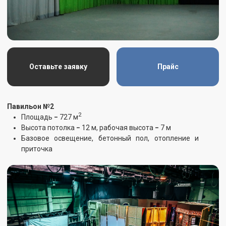
Оставьте заявку
Прайс
Коллектор
Коллектор соединяет два павильона
Двухпавильонника, но может использоваться как
самостоятельное пространство для съёмок и
мероприятий.
2
Площадь
−
210 м
Высота потолка
−
4,5 м
Базовое освещение, бетонный пол