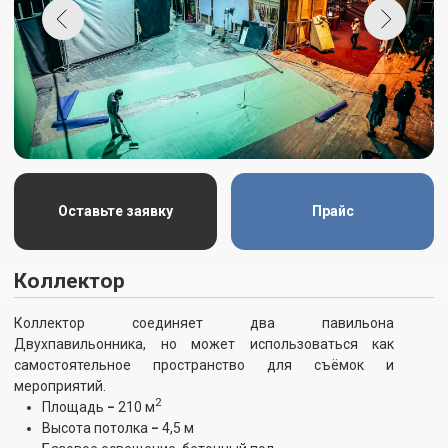
Оставьте заявку
Прайс
БТА-зал (ТОН-студия)
Просторное помещение с высококачественной
шумоизоляцией, которое отлично подходит для
киносъемок и проведения масштабных мероприятий.
2
Площадь
−
560 м
Высота потолка
−
11 метров
Базовое освещение, деревянный пол, хорошая
акустика.